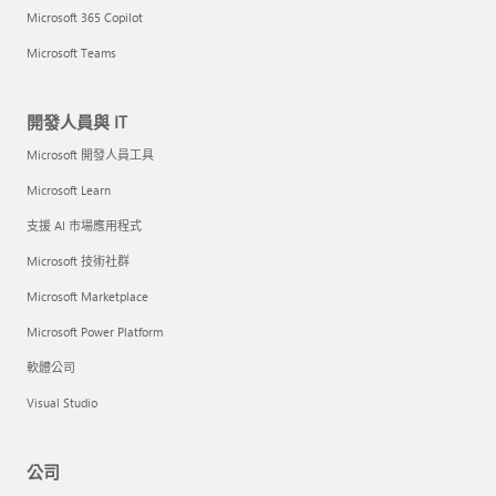
Microsoft 365 Copilot
Microsoft Teams
開發人員與 IT
Microsoft 開發人員工具
Microsoft Learn
支援 AI 市場應用程式
Microsoft 技術社群
Microsoft Marketplace
Microsoft Power Platform
軟體公司
Visual Studio
公司