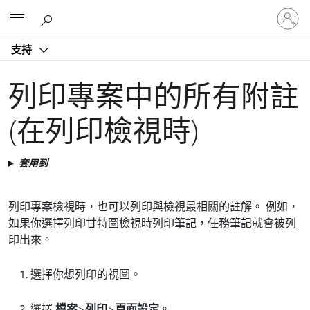
登
Microsoft
入
您
支持
的
帳
戶
列印專案中的所有附註
(在列印檢視時)
套用到
列印專案檢視時，也可以列印與檢視最相關的註解。 例如，
如果你選擇列印甘特圖檢視時列印筆記，任務筆記就會被列
印出來。
選擇你想列印的視圖。
選擇
檔案
>
列印
>
頁面設定
。