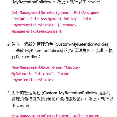
(
MyRetentionPolicies
) 。 為此，執行以下 cmdlet：
Get-ManagementRoleAssignment -RoleAssignee
"Default Role Assignment Policy" -Role
"MyRetentionPolicies" | Remove-
ManagementRoleAssignment
建立一個新的管理角色 (
Custom-MyRetentionPolicies
)
，基於 MyRetentionPolicies) (的父管理角色。 為此，執
行以下 cmdlet：
New-ManagementRole -Name "Custom-
MyRetentionPolicies" -Parent
"MyRetentionPolicies"
將新的管理角色 (
Custom-MyRetentionPolicies
) 指派到
管理角色指派政策 (預設角色指派政策) 。 為此，執行以
下 cmdlet：
New-ManagementRoleAssignment -Role "Custom-