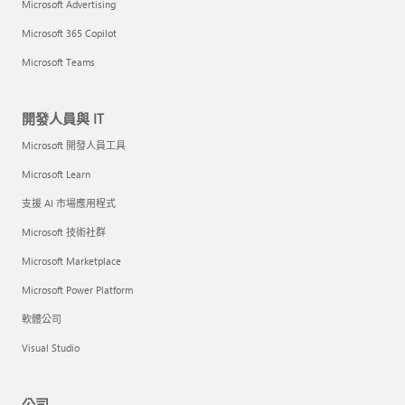
Microsoft Advertising
Microsoft 365 Copilot
Microsoft Teams
開發人員與 IT
Microsoft 開發人員工具
Microsoft Learn
支援 AI 市場應用程式
Microsoft 技術社群
Microsoft Marketplace
Microsoft Power Platform
軟體公司
Visual Studio
公司