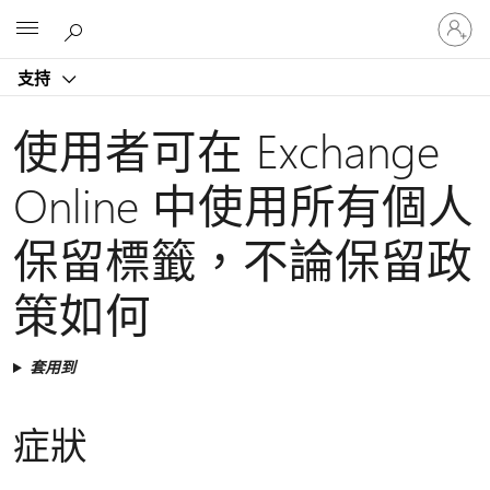
登
Microsoft
入
您
支持
的
帳
戶
使用者可在 Exchange
Online 中使用所有個人
保留標籤，不論保留政
策如何
套用到
症狀