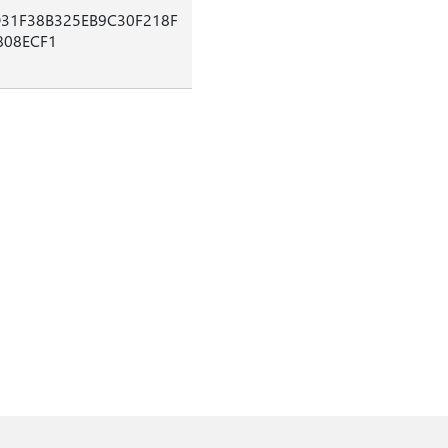
31F38B325EB9C30F218F
808ECF1