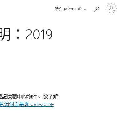
登
所有 Microsoft
入
您
的
說明：2019
帳
戶
處理記憶體中的物件。 欲了解
 常見漏洞與暴露 CVE-2019-