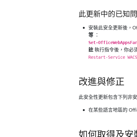
此更新中的已知
安裝此安全更新後，Offic
等
：
Set-OfficeWebAppsFa
註
執行指令後，你必須重新
Restart-Service WAC
改進與修正
此安全性更新包含下列非
在某些語言地區的 Offi
如何取得及安