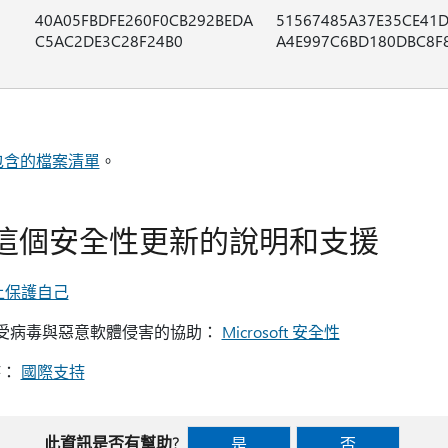
40A05FBDFE260F0CB292BEDA
51567485A37E35CE41D
C5AC2DE3C28F24B0
A4E997C6BD180DBC8F
中包含的檔案清單
。
這個安全性更新的說明和支援
上保護自己
電腦免受病毒與惡意軟體侵害的協助：
Microsoft 安全性
持：
國際支持
此資訊是否有幫助?
是
否