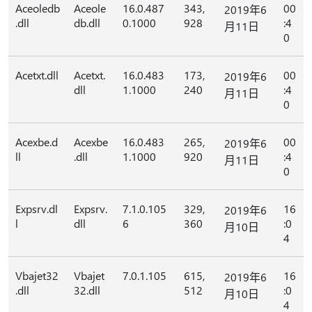
Aceoledb
Aceole
16.0.487
343,
00
2019年6
.dll
db.dll
0.1000
928
:4
月11日
0
Acetxt.dll
Acetxt.
16.0.483
173,
00
2019年6
dll
1.1000
240
:4
月11日
0
Acexbe.d
Acexbe
16.0.483
265,
00
2019年6
ll
.dll
1.1000
920
:4
月11日
0
Expsrv.dl
Expsrv.
7.1.0.105
329,
16
2019年6
l
dll
6
360
:0
月10日
4
Vbajet32
Vbajet
7.0.1.105
615,
16
2019年6
.dll
32.dll
512
:0
月10日
4