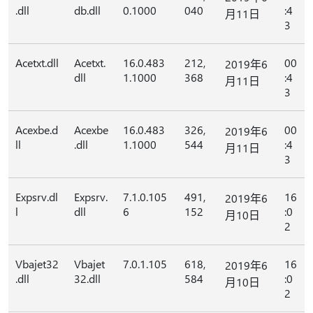
.dll
db.dll
0.1000
040
:4
月11日
3
Acetxt.dll
Acetxt.
16.0.483
212,
00
2019年6
dll
1.1000
368
:4
月11日
3
Acexbe.d
Acexbe
16.0.483
326,
00
2019年6
ll
.dll
1.1000
544
:4
月11日
3
Expsrv.dl
Expsrv.
7.1.0.105
491,
16
2019年6
l
dll
6
152
:0
月10日
2
Vbajet32
Vbajet
7.0.1.105
618,
16
2019年6
.dll
32.dll
584
:0
月10日
2