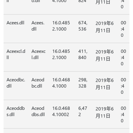
ll
o.dll
4.1000
824
:4
月11日
0
Acees.dll
Acees.
16.0.485
674,
00
2019年6
dll
2.1000
536
:4
月11日
0
Aceexcl.d
Aceexc
16.0.485
411,
00
2019年6
ll
l.dll
2.1000
840
:4
月11日
0
Aceodbc.
Aceod
16.0.468
298,
00
2019年6
dll
bc.dll
4.1000
328
:4
月11日
0
Aceoddb
Aceod
16.0.468
6,47
00
2019年6
s.dll
dbs.dll
4.10002
2
:4
月11日
0