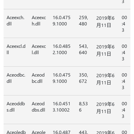
3
Aceexch.
Aceexc
16.0.475
259,
00
2019年6
dll
h.dll
9.1000
480
:4
月11日
3
Aceexcl.d
Aceexc
16.0.485
543,
00
2019年6
ll
l.dll
2.1000
640
:4
月11日
3
Aceodbc.
Aceod
16.0.475
350,
00
2019年6
dll
bc.dll
9.1000
672
:4
月11日
3
Aceoddb
Aceod
16.0.451
8,53
00
2019年6
s.dll
dbs.dll
3.10002
6
:4
月11日
3
Aceoledb
Aceole
16.0.487
443,
00
2019年6