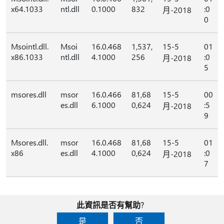
x64.1033
ntl.dll
0.1000
832
:0
月-2018
0
Msointl.dll.
Msoi
16.0.468
1,537,
15-5
01
x86.1033
ntl.dll
4.1000
256
:0
月-2018
5
msores.dll
msor
16.0.466
81,68
15-5
00
es.dll
6.1000
0,624
:5
月-2018
9
Msores.dll.
msor
16.0.468
81,68
15-5
01
x86
es.dll
4.1000
0,624
:0
月-2018
7
此資訊是否有幫助?
是
否