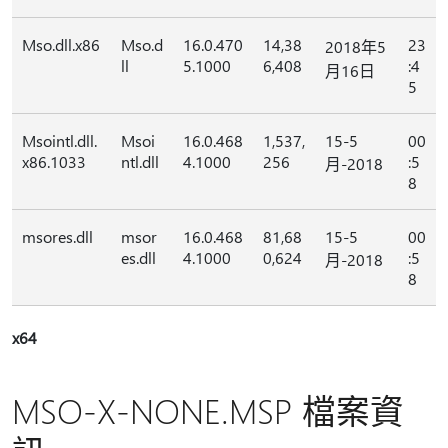
Mso.dll.x86
Mso.d
16.0.470
14,38
23
2018年5
ll
5.1000
6,408
:4
月16日
5
Msointl.dll.
Msoi
16.0.468
1,537,
15-5
00
x86.1033
ntl.dll
4.1000
256
:5
月-2018
8
msores.dll
msor
16.0.468
81,68
15-5
00
es.dll
4.1000
0,624
:5
月-2018
8
x64
MSO-X-NONE.MSP 檔案資