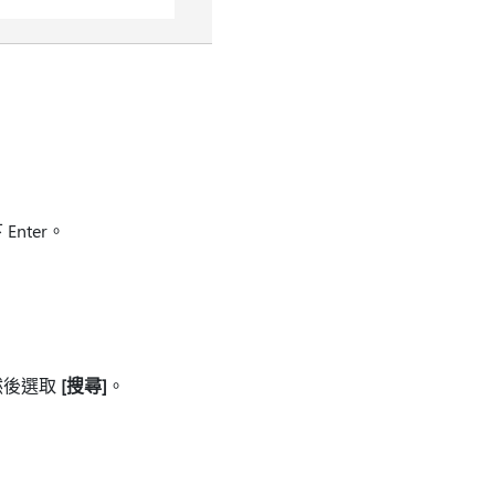
Enter。
然後選取
[搜尋]
。