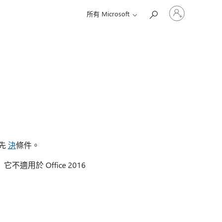
登
所有 Microsoft
入
您
的
帳
戶
有先
決
條件。
 它不適用於 Office 2016