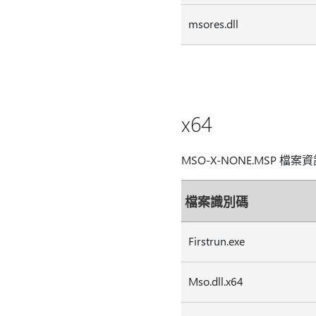
msores.dll
x64
MSO-X-NONE.MSP 檔案
檔案識別碼
Firstrun.exe
Mso.dll.x64