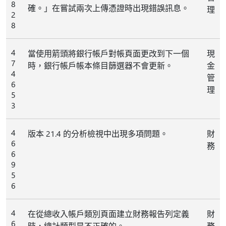
8
確。」在嘗試兩次上傳憑證時出現錯誤訊息。
理
2
8
4
當使用箭頭將銀行帳戶對帳頁面更改到下一個
現
7
時，銀行帳戶帳本條目篩選器不會更新。
金
4
管
6
理
5
3
4
版本 21.4 的分析檢視中出現多項問題。
財
6
務
6
9
5
6
4
在從總收入帳戶類別頁面建立財務報告列定義
財
6
時，總計類型是不正確的。
務