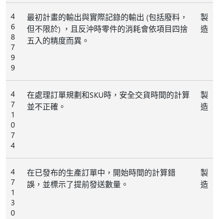
4
最初計畫的輸出與實際記錄的輸出 (包括廢料，
製
6
但不限於) ，且反沖時零件的消耗會依項目四捨
造
8
五入的精度而異。
7
9
9
4
在處理訂單規劃和SKU時，安全交貨時間的計算
製
7
並不正確。
造
1
0
7
4
4
在已發布的生產訂單中，開始時間的計算錯
製
7
誤，並標示了提前發送數量。
造
1
3
0