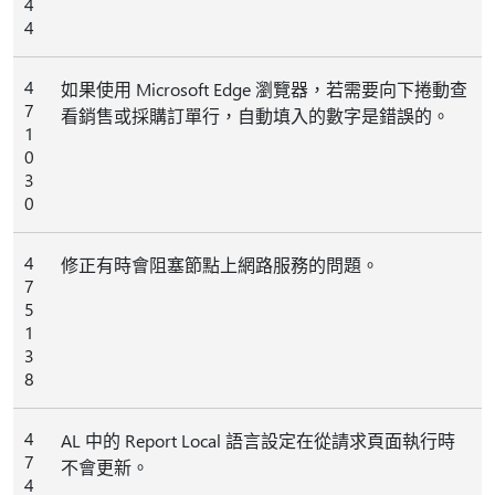
4
4
4
如果使用 Microsoft Edge 瀏覽器，若需要向下捲動查
7
看銷售或採購訂單行，自動填入的數字是錯誤的。
1
0
3
0
4
修正有時會阻塞節點上網路服務的問題。
7
5
1
3
8
4
AL 中的 Report Local 語言設定在從請求頁面執行時
7
不會更新。
4