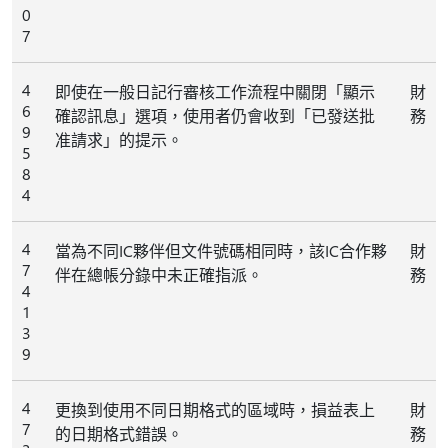
0
7
4
即使在一般日記行審核工作流程中關閉「顯示
財
6
確認訊息」選項，使用者仍會收到「已發送批
務
9
准請求」的提示。
5
8
4
4
當為不同IC夥伴但文件號碼相同時，該IC合作夥
財
7
伴在總帳分錄中未正確指派。
務
4
1
3
9
4
更換到使用不同日期格式的區域時，損益表上
財
7
的日期格式錯誤。
務