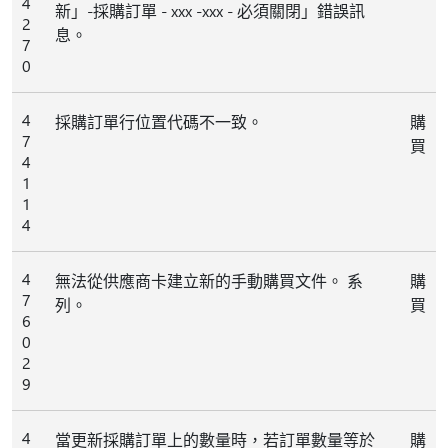
4
新」-採購訂單 - xxx -xxx - 必須關閉」錯誤訊
2
息。
7
0
4
採購訂單行位置代碼不一致。
購
7
買
4
1
1
4
4
無法從供應商卡建立新的手動購買文件。 系
購
7
列。
買
6
0
2
9
4
當更新採購訂單上的數量時，若訂單數量等於
購