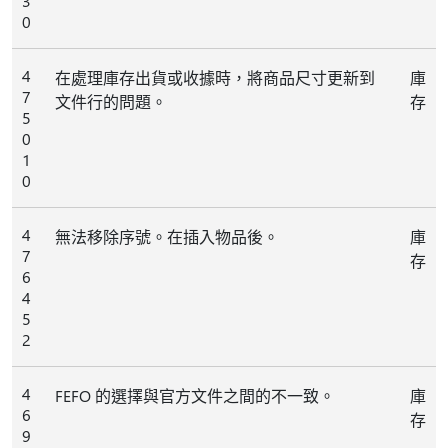
3
0
4
在處理庫存出貨或收據時，將商品尺寸更新到
庫
7
文件行的問題。
存
5
0
1
0
4
無法移除序號。在插入物品後。
庫
7
存
6
4
5
2
4
FEFO 的選擇與官方文件之間的不一致。
庫
6
存
9