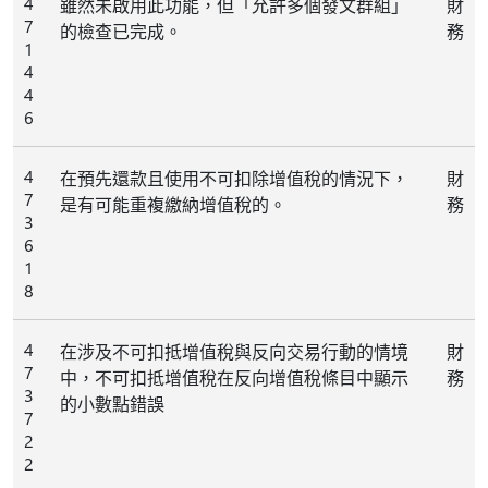
4
雖然未啟用此功能，但「允許多個發文群組」
財
7
的檢查已完成。
務
1
4
4
6
4
在預先還款且使用不可扣除增值稅的情況下，
財
7
是有可能重複繳納增值稅的。
務
3
6
1
8
4
在涉及不可扣抵增值稅與反向交易行動的情境
財
7
中，不可扣抵增值稅在反向增值稅條目中顯示
務
3
的小數點錯誤
7
2
2