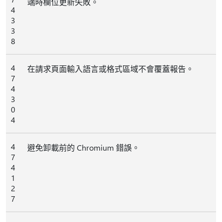
端時欄位更新失敗。
4
3
3
8
4
在請求頁面輸入語言或格式區域不會覆蓋報告。
7
4
3
0
4
4
避免卸載前的 Chromium 錯誤。
7
4
1
2
7