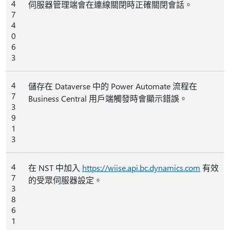
4
伺服器管理端會在連線關閉時正確關閉會話。
7
4
0
6
3
4
儲存在 Dataverse 中的 Power Automate 流程在
7
Business Central 用戶端觸發時會顯示錯誤。
3
9
1
3
4
在 NST 中加入
https://wiise.api.bc.dynamics.com
有效
7
的受眾伺服器設定。
3
8
6
1