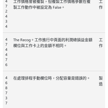
4
工作價格會被複製，但複製工作價格參數在複
工
7
製工作動作中被設定為 False。
作
2
4
3
4
4
The Recog。工作進行中頁面的利潤總損益金額
工
7
欄位與工作卡上的金額不相同。
作
4
4
7
6
4
在處理排程手動欄位時，分配容量是錯誤的。
製
6
造
8
7
3
7