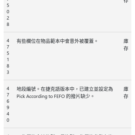
存
5
0
2
8
4
有些欄位在物品範本中會意外被覆蓋。
庫
7
存
5
1
8
3
4
地段編號。在捷克語版本中，已建立並設定為
庫
7
Pick According to FEFO 的撥片缺少。
存
6
9
4
0