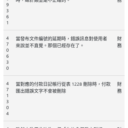
9
3
6
1
4
當發布文件編號的延期時，錯誤訊息對使用者
財
7
來說並不直覺。那個已經存在了。
務
0
6
3
0
4
當對應的付款日記帳行從表 1228 刪除時，付款
財
7
匯出錯誤文字不會被刪除
務
1
3
0
4