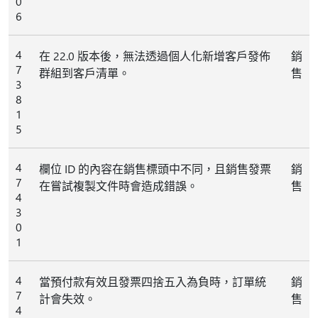
0
6
4
在 22.0 版本後，無法透過個人化新增客戶發佈
銷
7
群組到客戶清單。
售
3
8
1
5
4
欄位 ID 的內容在銷售標頭中不同，且銷售發票
銷
7
在嘗試複製文件時會造成錯誤。
售
4
3
0
1
4
當預付款有效且發票四捨五入為負時，訂單統
銷
7
計會失效。
售
4