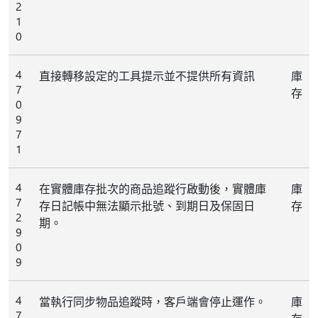
2
1
0
4
直接轉移設定的工具提示並不提供所有資訊
庫
7
存
0
9
7
1
4
在實體庫存批次的商品追蹤行啟動後，實體庫
庫
7
存日記帳中無法顯示批號、到期日及保固日
存
2
期。
9
0
9
4
當執行同步物品追蹤時，客戶端會停止運作。
庫
7