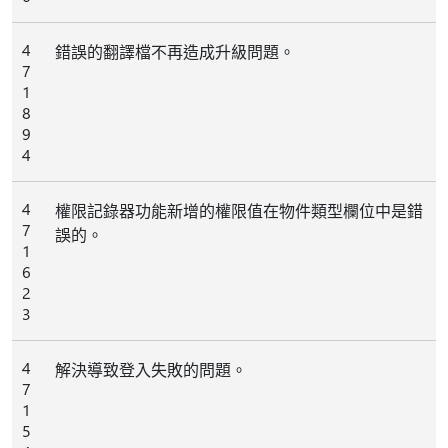
4
錯誤的翻譯檔不再造成升級問題。
7
1
8
9
4
4
權限記錄器功能新增的權限值在物件類型欄位中是錯
7
誤的。
1
6
2
3
4
解決導致登入失敗的問題。
7
1
5