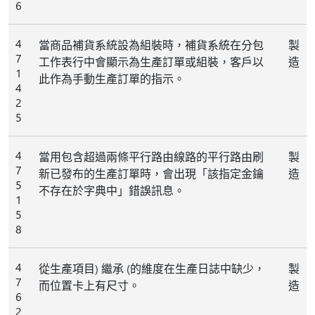
6
4
當商品補貨系統設為組裝時，補貨系統在分包
製
7
工作表行中會顯示為生產訂單或組裝，客戶以
造
1
此作為手動生產訂單的指示。
4
2
5
4
當用包含超過兩條平行路由線路的平行路由刷
製
7
新已發布的生產訂單時，會出現「該指定金鑰
造
5
不存在於字典中」錯誤訊息。
1
5
8
4
從生產項目) 繼承 (的維度在生產日誌中缺少，
製
7
而位置卡上有尺寸。
造
6
2