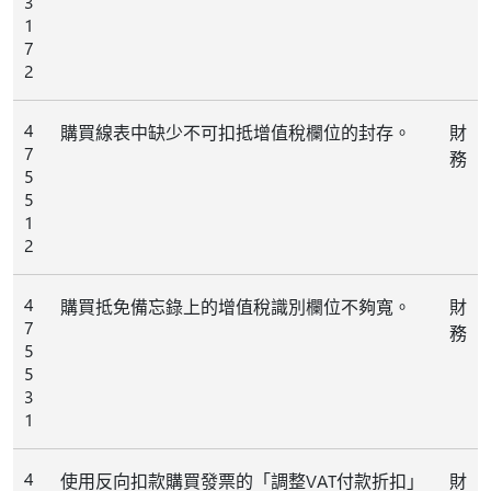
3
1
7
2
4
購買線表中缺少不可扣抵增值稅欄位的封存。
財
7
務
5
5
1
2
4
購買抵免備忘錄上的增值稅識別欄位不夠寬。
財
7
務
5
5
3
1
4
使用反向扣款購買發票的「調整VAT付款折扣」
財