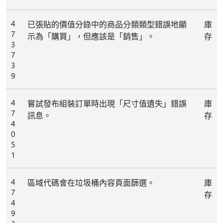
4
已張貼的價值分錄中的商品分類類型錯誤地顯
庫
7
示為「購買」，但應該是「銷售」。
存
3
7
3
9
4
嘗試發布組裝訂單時出現「尺寸值遺失」錯誤
庫
7
訊息。
存
4
0
5
1
4
區域代碼會在垃圾桶內容頁面篩選。
庫
7
存
4
9