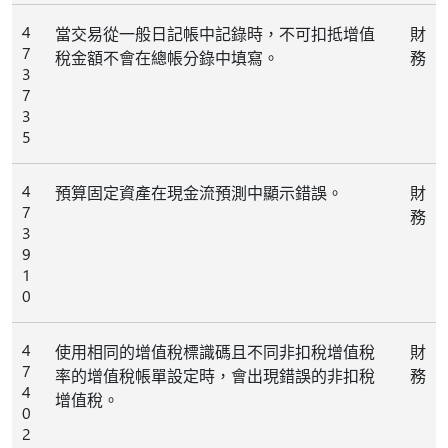
4
當交易從一般日記帳中記錄時，不可扣抵增值
財
7
稅金額不會在總帳分錄中填寫。
務
3
7
3
5
4
預算固定資產在現金流預測中顯示錯誤。
財
7
務
3
9
1
0
4
使用相同的增值稅標識碼且不同非扣稅增值稅
財
7
率的增值稅帳單設定時，會出現錯誤的非扣稅
務
4
增值稅。
0
2