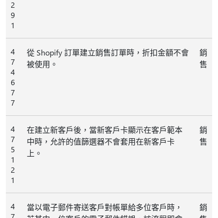
2
9
1
4
從 Shopify 訂單建立銷售訂單時，折扣金額不會
銷
7
被使用。
售
4
6
7
7
4
在建立新客戶後，當新客戶卡顯示在客戶範本
銷
7
中時，允許的值篩選器不會套用在新客戶卡
售
5
上。
1
2
1
4
當以電子郵件寄送客戶對帳單給多位客戶時，
銷
7