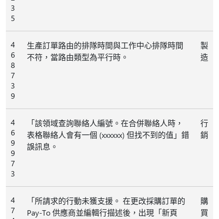
3
5
4
生產訂單路由的排隊時間與工作中心排隊時間
製
6
不符，當路由類型為平行時。
造
8
7
3
9
4
「該領域查詢聯絡人編號。在合併聯絡人時，
行
6
表格聯絡人會有一個 (xxxxxx) 但找不到的值」錯
銷
9
誤訊息。
9
7
3
4
「所請求的行動未獲支援。 在更改採購訂單的
購
7
Pay-To 供應商並編輯行描述後，出現「新頁
買