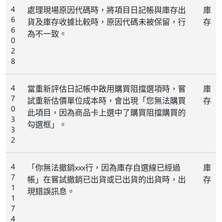
4
處理現場原因代碼時，將項目日記帳與庫存出
庫
6
貨及庫存收據比較時，原因代碼未被保留，行
存
6
為不一致。
0
2
8
4
當重新評估日記帳中啟用購買阻擋選項時，嘗
庫
7
試重新估價單位成本時，會出現「您無法購買
存
0
此項目，因為商品卡上選中了購買阻擋購買的
3
勾選框」。
3
2
4
「你無法撤銷xxx行，因為庫存自選線已經過
庫
7
帳」在嘗試撤銷已出貨或已出貨的出貨時，出
存
1
現錯誤訊息。
1
7
4