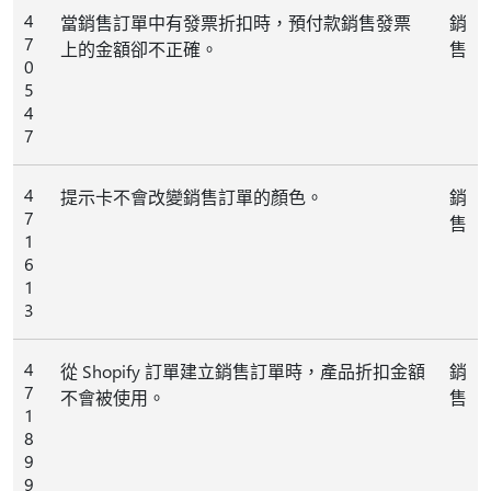
4
當銷售訂單中有發票折扣時，預付款銷售發票
銷
7
上的金額卻不正確。
售
0
5
4
7
4
提示卡不會改變銷售訂單的顏色。
銷
7
售
1
6
1
3
4
從 Shopify 訂單建立銷售訂單時，產品折扣金額
銷
7
不會被使用。
售
1
8
9
9