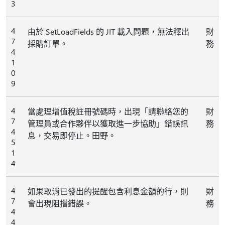
3
4
由於 SetLoadFields 的 JIT 載入問題，無法釋出
財
7
採購訂單。
務
4
1
0
9
4
當處理增值稅註冊號碼時，出現「請聯絡您的
財
7
管理員或合作夥伴以獲取進一步協助」錯誤訊
務
4
息，交易即停止。田野。
5
1
4
4
如果取消已發出的提醒包含利息金額的行，則
財
7
會出現阻擋錯誤。
務
4
4