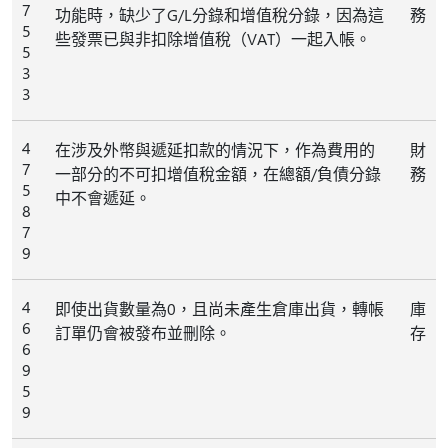
7
功能時，缺少了G/L分錄和增值稅分錄，因為這
務
5
些發票已與非扣除增值稅（VAT）一起入帳。
5
3
3
4
在涉及外幣與遞延扣款的情況下，作為費用的
財
7
一部分的不可扣增值稅金額，在總額/負債分錄
務
5
中不會遞延。
8
7
9
4
即使出貨數量為0，且尚未產生倉庫出貨，轉帳
庫
6
訂單仍會被發布並刪除。
存
6
9
5
9