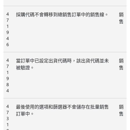
4
採購代碼不會轉移到總銷售訂單中的銷售線。
銷
7
售
1
9
4
6
4
當訂單中已設定出貨代碼時，該出貨代碼並未
銷
7
被驗證。
售
1
9
8
4
4
最後使用的選項和篩選器不會儲存在批量銷售
銷
7
訂單中。
售
3
1