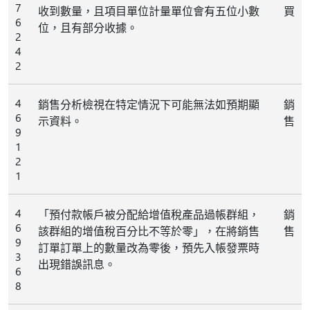
7
收到數量，且項目單位計量單位會有五位小數
買
6
位，且有部分收據。
2
4
2
4
銷售分析檢視在特定情況下可能無法如預期顯
銷
6
示資料。
售
9
1
2
1
4
「預付款帳戶被分配給增值稅產品過帳群組，
銷
6
該群組的增值稅百分比不等於零」，在將銷售
售
9
訂單訂單上的數量改為零後，預先入帳發票時
3
出現錯誤訊息。
6
8