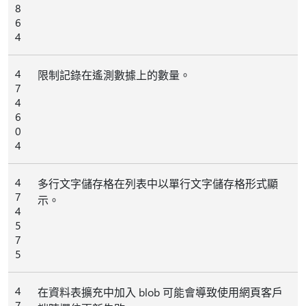
8
6
4
4
限制記錄在遙測數據上的數量。
7
4
6
0
4
4
多行文字儲存格在列表中以單行文字儲存格形式顯
7
示。
4
5
7
5
4
在資料表擴充中加入 blob 可能會導致使用網頁客戶
7