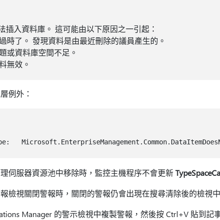
法插入資料庫。 這可能由以下原因之一引起：
過時了。 發現資料是由最近刪除的議員產生的。
題或資料庫空間不足。
料無效。
底層例外：
管理伺服器資源池中移除時，監控主機程序不會更新
TypeSpaceCa
警報檢視關閉警報時，關閉的警報仍會出現在搜尋清除後的檢視
perations Manager 的警示檢視中複製警報，然後按 Ctrl+V 貼