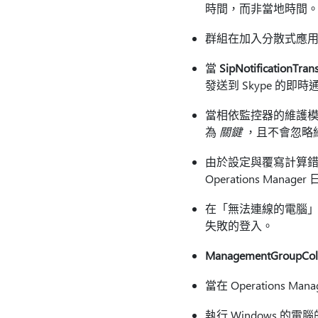
時間，而非當地時間
群組在加入分散式應
當
SipNotificationTran
發送到 Skype 的即
當相依監控器的維護模
為
關鍵
，且不會忽略
由於設定與覆寫計算錯
Operations Manage
在「無法連線的電腦」
失敗的登入。
ManagementGroupColle
當在 Operations M
執行 Windows 