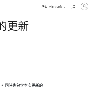
登
所有 Microsoft
入
您
的
理員的更新
帳
戶
中所修正的問題。 同時也包含本次更新的