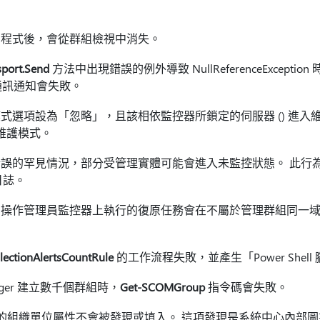
。
用程式後，會從群組檢視中消失。
sport.Send
方法中出現錯誤的例外導致 NullReferenceException 時，
時通訊通知會失敗。
式選項設為「忽略」，且該相依監控器所鎖定的伺服器 () 進入
維護模式。
誤的罕見情況，部分受管理實體可能會進入未監控狀態。 此行為伴隨
r 日誌。
操作管理員監控器上執行的復原任務會在不屬於管理群組同一域的 
ctionAlertsCountRule
的工作流程失敗，並產生「Power Shel
anager 建立數千個群組時，
Get-SCOMGroup
指令碼會失敗。
的電腦的組織單位屬性不會被發現或填入。 這項發現是系統中心內部圖書