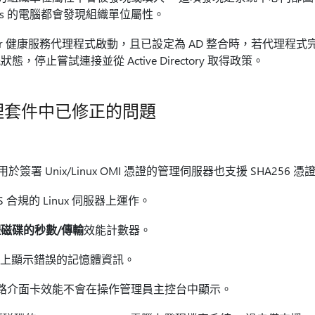
ows 的電腦都會發現組織單位屬性。
anager 健康服務代理程式啟動，且已設定為 AD 整合時，若代理程式完全無法與
停止嘗試連接並從 Active Directory 取得政策。
x 管理套件中已修正的問題
於簽署 Unix/Linux OMI 憑證的管理伺服器也支援 SHA256 憑
S 合規的 Linux 伺服器上運作。
磁碟的秒數/傳輸
效能計數器。
10 電腦上顯示錯誤的記憶體資訊。
平台的網路介面卡效能不會在操作管理員主控台中顯示。