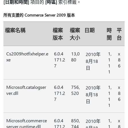
[日期和時間]
項目的
[時區]
索引標籤。
所有支援的 Commerce Server 2009 版本
檔案名稱
檔案
檔案
日期
時
平
版本
大小
間
台
Cs2009hotfixhelper.e
6.0.4
13,0
1,
x
2010年
xe
171.2
80
1
8
8月18
7
1
6
日
1
Microsoft.catalogser
6.0.4
756,
1,
x
2010年
ver.dll
171.2
520
1
8
8月18
7
1
6
日
1
Microsoft.commerce
6.0.4
850,
1,
x
2010年
server.runtime.dll
171.2
744
1
8
8月18