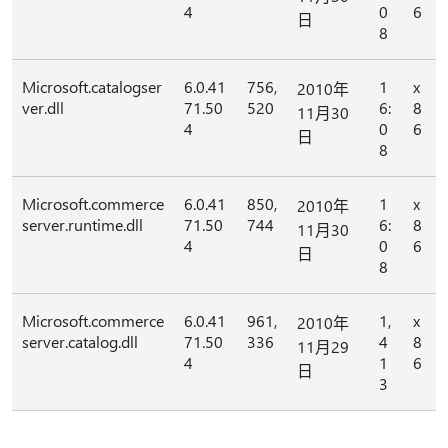
4
0
6
日
8
Microsoft.catalogser
6.0.41
756,
1
x
2010年
ver.dll
71.50
520
6:
8
11月30
4
0
6
日
8
Microsoft.commerce
6.0.41
850,
1
x
2010年
server.runtime.dll
71.50
744
6:
8
11月30
4
0
6
日
8
Microsoft.commerce
6.0.41
961,
1,
x
2010年
server.catalog.dll
71.50
336
4
8
11月29
4
1
6
日
3