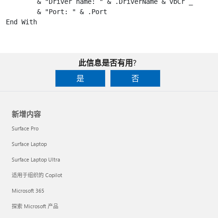
        & "Driver name: " & .DriverName & vbCr _

        & "Port: " & .Port

End With

此信息是否有用?
是
否
新增内容
Surface Pro
Surface Laptop
Surface Laptop Ultra
适用于组织的 Copilot
Microsoft 365
探索 Microsoft 产品