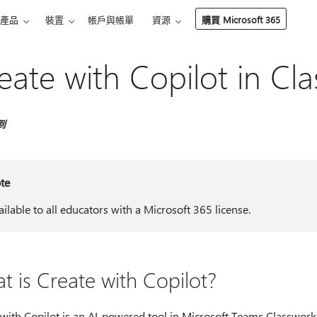
產品
裝置
帳戶與帳單
資源
購買 Microsoft 365
eate with Copilot in Cl
到
te
ailable to all educators with a Microsoft 365 license.
t is Create with Copilot?
with Copilot is an AI-powered tool in Microsoft Teams Classwork.