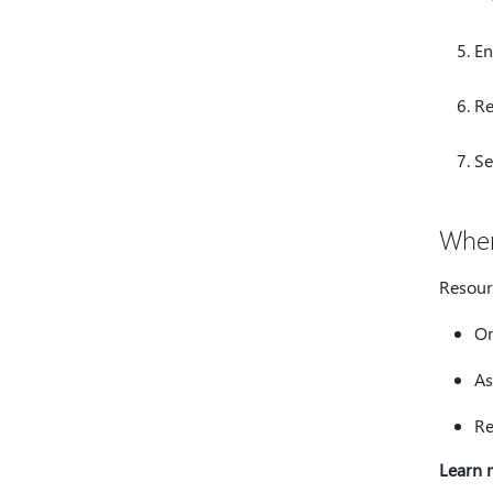
En
Re
Se
Wher
Resour
Or
As
Re
Learn 