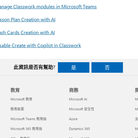
nage Classwork modules in Microsoft Teams
sson Plan Creation with AI
ash Cards Creation with AI
sable Create with Copilot in Classwork
此資訊是否有幫助?
是
否
教育
商務
Microsoft 教育
Microsoft AI
M
教育裝置
Microsoft 安全性
Mi
Microsoft Teams 教育版
Azure
支
Microsoft 365 教育版
Dynamics 365
M