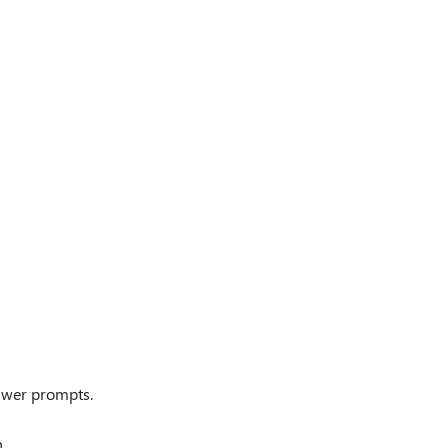
swer prompts.
.