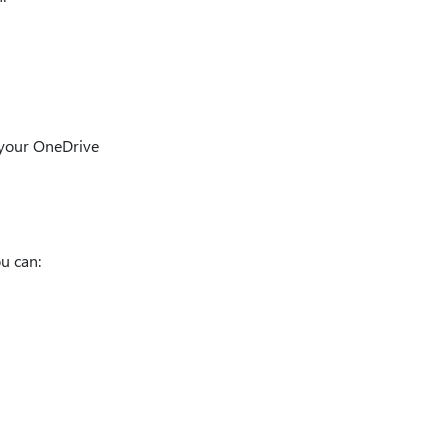
o your OneDrive
u can: