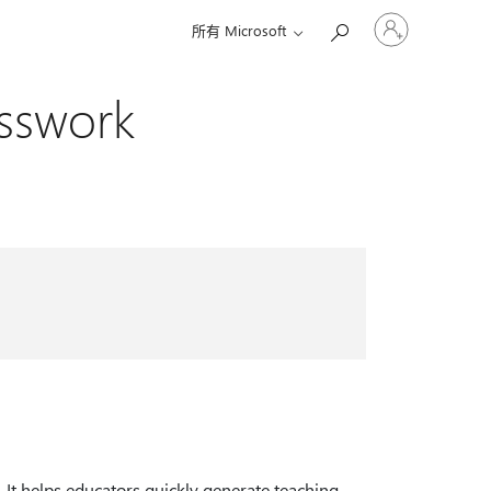
登
所有 Microsoft
入
您
的
asswork
帳
戶
 It helps educators quickly generate teaching