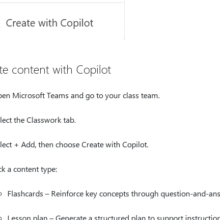
te content with Copilot
en Microsoft Teams and go to your class team.
lect the Classwork tab.
lect + Add, then choose Create with Copilot.
ck a content type:
Flashcards – Reinforce key concepts through question-and-an
Lesson plan – Generate a structured plan to support instruction