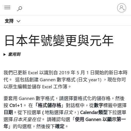
登
Microsoft
入
您
支持
的
帳
戶
日本年號變更與元年
套用到
我們已更新 Excel 以識別自 2019 年 5 月 1 日開始的新日本時
代。 這包括創建 Gannen 數字格式 (日文 year1) ，現在你可
以原生編輯並儲存 Excel 工作簿。
要套用 Gannen 數字格式，請選擇要格式化的儲存格，然後
按
Ctrl+1
。 在
「格式儲存格
」對話框中，從
數字
標籤中選擇
日期
。從下拉選單
(
地點選擇
日文
，)
Calendar類型
下拉選單
選擇
日本天皇在位
。 請確認勾選「
使用 Gannen 以顯示第一
年
」的勾選框，然後按下
確定
。