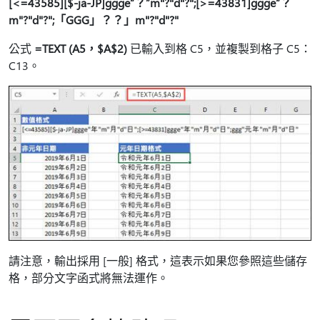
[<=43585][$-ja-JP]ggge“？”m"?"d"?";[>=43831]ggge“？
m"?"d"?";「GGG」？？」m"?"d"?"
公式
=TEXT (A5，$A$2)
已輸入到格 C5，並複製到格子 C5：
C13。
請注意，輸出採用 [一般] 格式，這表示如果您參照這些儲存
格，部分文字函式將無法運作。