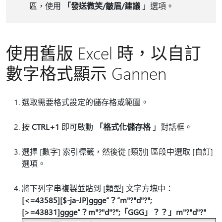
區，使用
「發送微笑/皺眉/建議
」選項。
使用舊版 Excel 時，以自訂
數字格式顯示 Gannen
選取需要格式設定的儲存格或範圍。
按
CTRL+1
即可啟動
「格式化儲存格
」對話框。
選擇 [數字]
索引標籤，然後從 [類別]
區段中選取 [自訂]
選項。
將下列字串複製並貼到 [類型]
文字方塊中：
[<=43585][$-ja-JP]ggge“？”m"?"d"?";
[>=43831]ggge“？m"?"d"?";「GGG」？？」m"?"d"?"