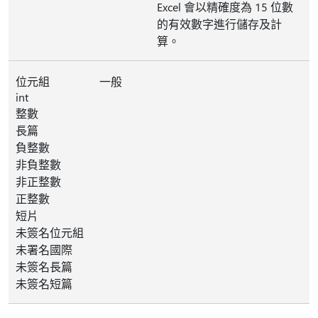
Excel 會以精確度為 15 位數
的有效數字進行儲存及計
算。
位元組
一般
int
整數
長篇
負整數
非負整數
非正整數
正整數
短片
未簽名位元組
未署名國際
未簽名長篇
未簽名短篇