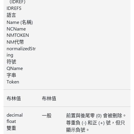
（IDREF）
IDREFS
語言
Name (名稱)
NCName
NMTOKEN
NM代幣
normalizedStr
ing
符號
QName
字串
Token
布林值
布林值
decimal
一般
前置與後尾零 (0) 會被刪除。
float
尊重負 (-) 和正 (+) 號，但只
雙重
顯示負號。