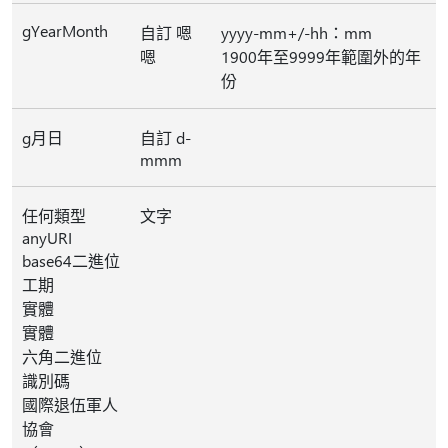
gYearMonth
自訂 嗯
yyyy-mm+/-hh：mm
嗯
1900年至9999年範圍外的年
份
g月日
自訂 d-
mmm
任何類型
文字
anyURI
base64二進位
工期
實體
實體
六角二進位
識別碼
國際退伍軍人
協會