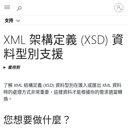
登
Microsoft
入
您
支持
的
帳
戶
XML 架構定義 (XSD) 資
料型別支援
套用到
了解 XML 結構定義 (XSD) 資料型別在匯入或匯出 XML 資料
時的處理方式非常重要，這樣資料才能根據你的需求適當轉
換。
您想要做什麼？