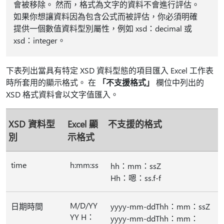
會被移除。 然而，格式為文字的資料不會進行評估。
如果你想讓資料因為包含公式而被評估，你必須明確
提供一個數值資料型別屬性，例如 xsd：decimal 或
xsd：integer。
下表列出當具有特定 XSD 資料型態的項目匯入 Excel 工作表
時所套用的顯示格式。 在
「不支援格式」
欄位中列出的
XSD 格式資料會以文字值匯入。
XSD 資料型
Excel 顯
不支援的格式
別
示格式
time
h:mm:ss
hh：mm：ssZ
Hh：嗯：ss.f-f
M/D/YY
日期時間
yyyy-mm-ddThh：mm：ssZ
YY H：
yyyy-mm-ddThh：mm：