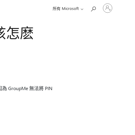
登
所有 Microsoft
入
您
的
碼該怎麽
帳
戶
roupMe 無法將 PIN