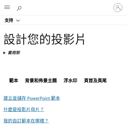
登
Microsoft
入
您
支持
的
帳
戶
設計您的投影片
套用到
範本
背景和佈景主題
浮水印
頁首及頁尾
建立並儲存 PowerPoint 範本
什麼是投影片母片？
我的自訂範本在哪裡？