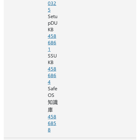
032
5
Setu
pDU
KB
458
686
1
SSU
KB
458
686
4
Safe
OS
知識
庫
458
685
8