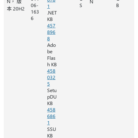
N， 版
N
06-
S
B
1
本 20H2
163
.NET
6
KB
457
896
8
Ado
be
Flas
h KB
458
032
5
Setu
pDU
KB
458
686
1
SSU
KB