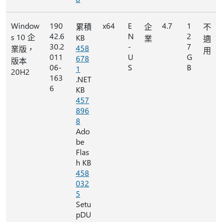
Window
190
x64
E
4.7
1
累積
企
不
42.6
N
2
s 10 企
KB
業
適
30.2
-
7
458
業版，
用
011
U
G
678
版本
06-
S
B
1
20H2
163
.NET
6
KB
457
896
8
Ado
be
Flas
h KB
458
032
5
Setu
pDU