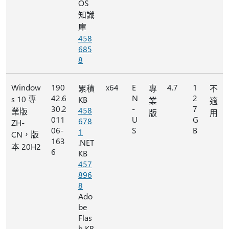
OS
知識
庫
458
685
8
Window
190
x64
E
4.7
1
累積
專
不
42.6
N
2
s 10 專
KB
業
適
30.2
-
7
458
業版
版
用
011
U
G
678
ZH-
06-
S
B
1
CN，版
163
.NET
本 20H2
6
KB
457
896
8
Ado
be
Flas
h KB