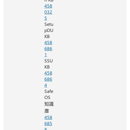
458
032
5
Setu
pDU
KB
458
686
1
SSU
KB
458
686
4
Safe
OS
知識
庫
458
685
8