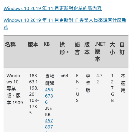
Windows 10 2019 年 11 月更新對企業的新內容
Windows 10 2019 年 11 月更新對 IT 專業人員來說有什麼新
意
KB
.NET
名稱
版本
拱
語
版
大
自
版
形。
言
本
小
訂
本
Windo
183
x64
E
4.7.
1
累積
專
不
ws 10
63.1
N
2
2
鍵盤
業
適
198.
-
7
專業
458
版
用
201
U
G
版，版
678
103-
S
B
6
本 1909
173
.NET
5
KB
457
897