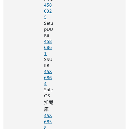
458
032
5
Setu
pDU
KB
458
686
1
SSU
KB
458
686
4
Safe
OS
知識
庫
458
685
8