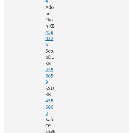
4
Ado
be
Flas
h KB
458
032
5
Setu
pDU
KB
458
685
9
SSU
KB
458
686
3
Safe
OS
知識