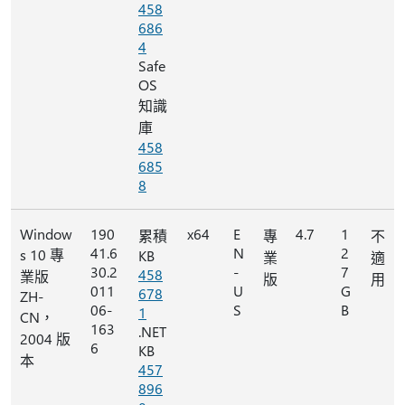
458
686
4
Safe
OS
知識
庫
458
685
8
Window
190
x64
E
4.7
1
累積
專
不
41.6
N
2
s 10 專
KB
業
適
30.2
-
7
458
業版
版
用
011
U
G
678
ZH-
06-
S
B
1
CN，
163
.NET
2004 版
6
KB
本
457
896