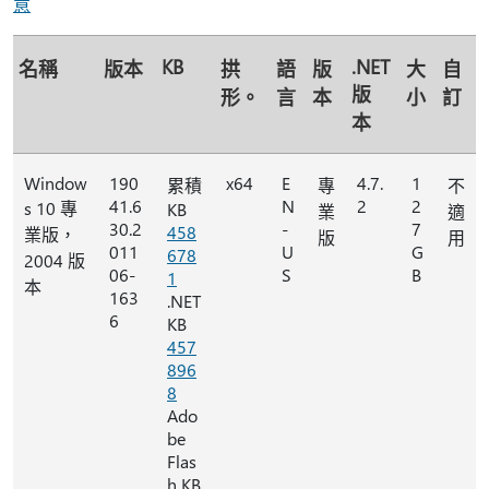
意
KB
.NET
名稱
版本
拱
語
版
大
自
版
形。
言
本
小
訂
本
Window
190
x64
E
4.7.
1
累積
專
不
41.6
N
2
2
s 10 專
KB
業
適
30.2
-
7
458
業版，
版
用
011
U
G
678
2004 版
06-
S
B
1
本
163
.NET
6
KB
457
896
8
Ado
be
Flas
h KB