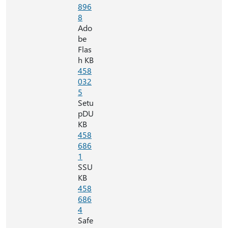
896
8
Ado
be
Flas
h KB
458
032
5
Setu
pDU
KB
458
686
1
SSU
KB
458
686
4
Safe