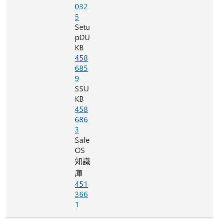
032
5
Setu
pDU
KB
458
685
9
SSU
KB
458
686
3
Safe
OS
知識
庫
451
366
1