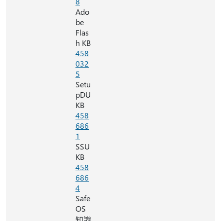
8
Ado
be
Flas
h KB
458
032
5
Setu
pDU
KB
458
686
1
SSU
KB
458
686
4
Safe
OS
知識