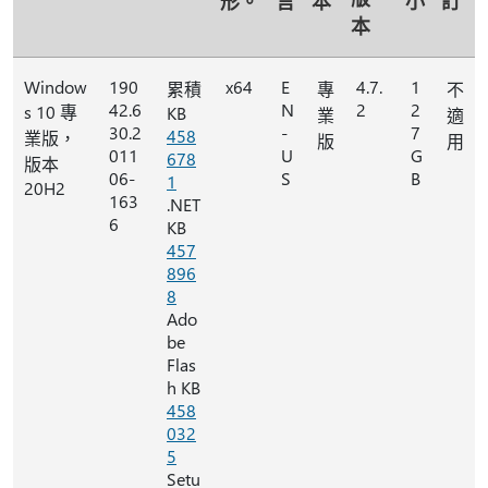
形。
言
本
小
訂
本
Window
190
x64
E
4.7.
1
累積
專
不
42.6
N
2
2
s 10 專
KB
業
適
30.2
-
7
458
業版，
版
用
011
U
G
678
版本
06-
S
B
1
20H2
163
.NET
6
KB
457
896
8
Ado
be
Flas
h KB
458
032
5
Setu