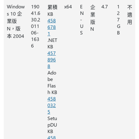
Window
190
x64
E
4.7
1
累積
企
不
41.6
N
2
s 10 企
KB
業
適
30.2
-
7
458
業版
版
用
011
U
G
678
N，版
N
06-
S
B
1
本 2004
163
.NET
6
KB
457
896
8
Ado
be
Flas
h KB
458
032
5
Setu
pDU
KB
458