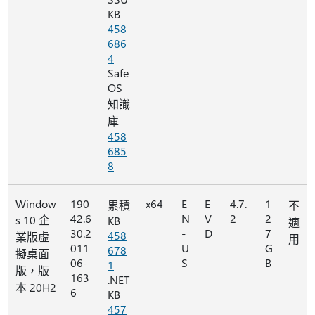
KB
458
686
4
Safe
OS
知識
庫
458
685
8
Window
190
x64
E
E
4.7.
1
累積
不
42.6
N
V
2
2
s 10 企
KB
適
30.2
-
D
7
458
業版虛
用
011
U
G
678
擬桌面
06-
S
B
1
版，版
163
.NET
本 20H2
6
KB
457