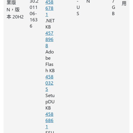
30.2
-
N
7
458
業版
用
011
U
G
678
N，版
06-
S
B
1
本 20H2
163
.NET
6
KB
457
896
8
Ado
be
Flas
h KB
458
032
5
Setu
pDU
KB
458
686
1
SSU