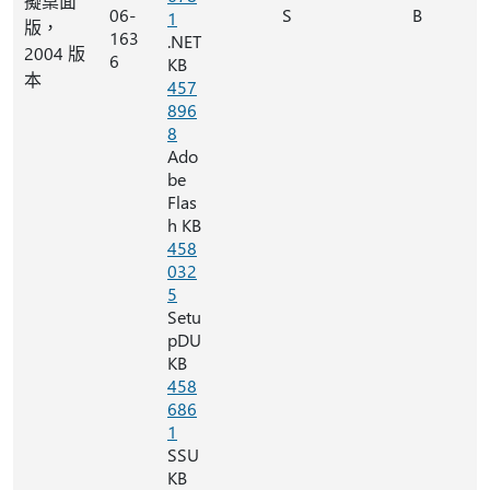
擬桌面
06-
S
B
1
版，
163
.NET
2004 版
6
KB
本
457
896
8
Ado
be
Flas
h KB
458
032
5
Setu
pDU
KB
458
686
1
SSU
KB