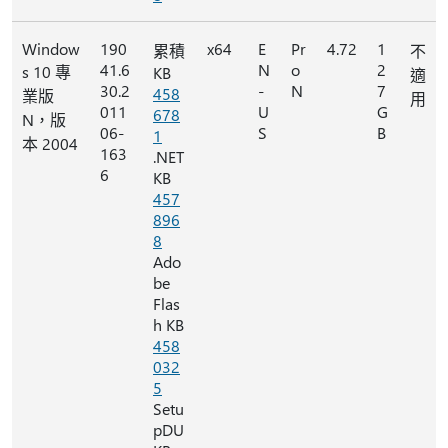
Window
190
x64
E
Pr
4.72
1
累積
不
41.6
N
o
2
s 10 專
KB
適
30.2
-
N
7
458
業版
用
011
U
G
678
N，版
06-
S
B
1
本 2004
163
.NET
6
KB
457
896
8
Ado
be
Flas
h KB
458
032
5
Setu
pDU