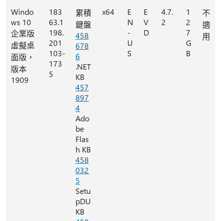
Windo
183
x64
E
E
4.7.
1
累積
不
ws 10
63.1
N
V
2
2
鍵盤
適
198.
-
D
7
企業版
458
用
201
U
G
虛擬桌
678
103-
S
B
6
面版，
173
.NET
版本
5
KB
1909
457
897
4
Ado
be
Flas
h KB
458
032
5
Setu
pDU
KB