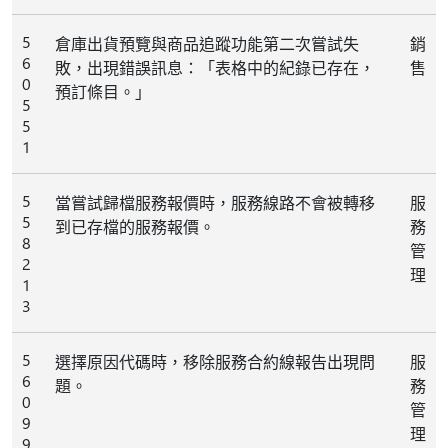
5
倉庫出貨預覽與商品追蹤功能第二次嘗試失
銷
6
敗，出現錯誤訊息：「表格中的紀錄已存在，
售
0
預訂條目。」
5
5
1
5
當嘗試歸檔服務報價時，服務線路不會被轉移
服
5
到已存檔的服務報價。
務
8
管
2
理
1
3
5
選擇原因代碼時，移除服務合約線報告出現問
服
6
題。
務
0
管
9
理
9