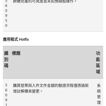
5
群體兒童的可見度並未如預期般運作。
6
0
9
5
0
應用程式 Hotfix
識
標題
功
別
能
碼
區
域
5
購買發票與入件文件金額的驗證流程僅透過新
系
6
增註解欄來變更。
統
0
管
9
理
1