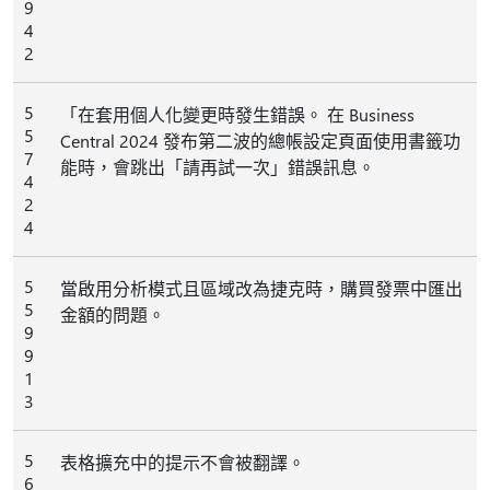
9
4
2
5
「在套用個人化變更時發生錯誤。 在 Business
5
Central 2024 發布第二波的總帳設定頁面使用書籤功
7
能時，會跳出「請再試一次」錯誤訊息。
4
2
4
5
當啟用分析模式且區域改為捷克時，購買發票中匯出
5
金額的問題。
9
9
1
3
5
表格擴充中的提示不會被翻譯。
6