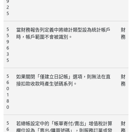
9
2
5
5
當財務報告列定義中將總計類型設為統計帳戶
財
5
時，帳戶範圍不會被識別。
務
9
6
3
5
5
如果關閉「僅建立日記帳」選項，則無法在直
財
6
接扣款收款時產生號碼系列。
務
0
1
8
0
5
若總帳設定中的「帳單寄付/賣出」增值稅計算
財
6
欄位設為「賣出/購買號碼」，則服務訂單或發
務