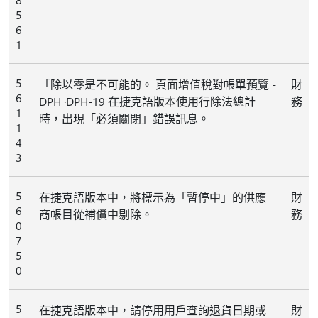
5
6
1
5
「除以零是不可能的。 頁面增值稅對帳單預覽 -
財
6
DPH ∙DPH-19 在捷克語版本使用行除法總計
務
1
時，出現「必須關閉」錯誤訊息。
1
4
3
5
在捷克語版本中，將標示為「暫停中」的供應
財
6
商帳目從補償中剔除。
務
0
7
5
0
5
在捷克語版本中，請停用用戶查詢退貨日期或
財