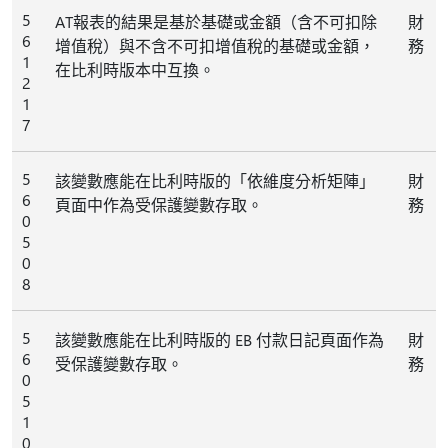
5
AT報表的結果是基於基礎或金額（含不可扣除
財
6
增值稅）與不含不可扣增值稅的基礎或金額，
務
1
在比利時版本中互換。
2
1
7
5
該變數應能在比利時版的「依維度分析矩陣」
財
6
頁面中作為受保護變數存取。
務
0
5
0
8
5
該變數應能在比利時版的 EB 付款日記頁面作為
財
6
受保護變數存取。
務
0
5
1
0