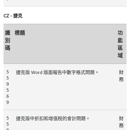
CZ - 捷克
識
標題
功
別
能
碼
區
域
5
捷克版 Word 版面報告中數字格式問題。
財
5
務
9
5
6
9
5
捷克版中折扣和增值稅的會計問題。
財
5
務
8