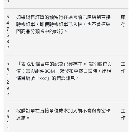
0
5
如果銷售訂單的預留行在過帳前已連結到直接
庫
4
轉帳訂單，即使轉帳訂單已入帳，也不會連結
存
7
回商品分類帳中的該行。
5
8
2
5
「表 G/L 條目中的紀錄已經存在。 識別欄位與
工
6
值：當與組件BOM一起發布專案日誌時，出現
作
1
條目編號='xxx'」的錯誤訊息。
2
9
2
5
採購訂單在直接單位成本加入前不會與專案卡
工
6
連結。
作
1
1