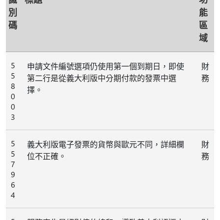
別
能
碼
區
域
5
申請文件編號選項仍使用第一個到期日，即使
財
5
第二行是從義大利版中分期付款的發票中選
務
8
擇。
0
0
3
5
義大利版電子發票的貨幣與歐元不同，詳細欄
財
5
位不正確。
務
7
9
6
4