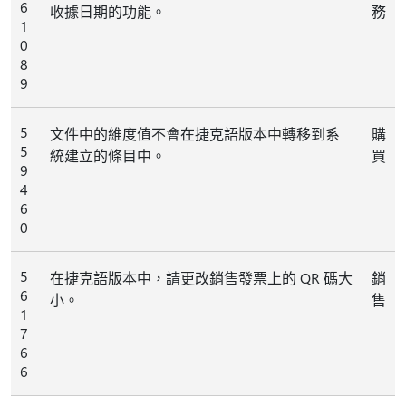
6
收據日期的功能。
務
1
0
8
9
5
文件中的維度值不會在捷克語版本中轉移到系
購
5
統建立的條目中。
買
9
4
6
0
5
在捷克語版本中，請更改銷售發票上的 QR 碼大
銷
6
小。
售
1
7
6
6