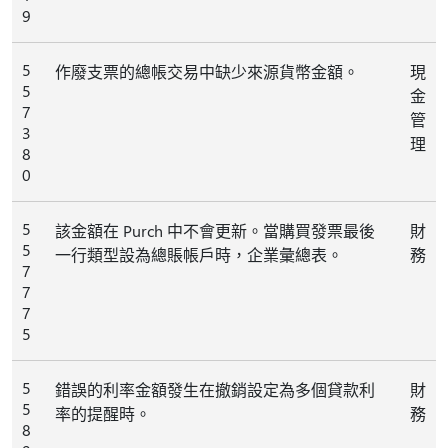
9
5
作廢支票的總帳交易中缺少來源貨幣金額。
現
5
金
7
管
3
理
8
0
5
該金額在 Purch 中不會更新。當購買發票最後
財
5
一行類型設為總賬帳戶時，企業彙總表。
務
7
7
7
5
5
錯誤的利率金額發生在撤銷設定為多個貸款利
財
5
率的提醒時。
務
8