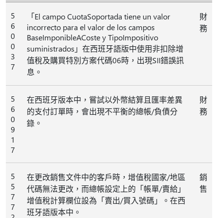
5
「El campo CuotaSoportada tiene un valor
財
6
incorrecto para el valor de los campos
務
0
BaseImponibleACoste y TipoImpositivo
0
suministrados」在西班牙語版中使用非扣除增
3
值稅及購買特別方案代碼06時，出現SII錯誤訊
7
息。
5
在西班牙版本中，嘗試以外幣結算且匯率差異
財
6
的支付訂單時，會出現不平衡的總帳/負債分
務
0
錄。
9
1
7
5
在更改銷售文件中的客戶時，增值稅國家/地區
銷
5
代碼無法更改，而總帳設定上的「帳單/賣給」
售
7
增值稅計算欄位設為「賣出/買入號碼」。在西
7
班牙語版本中。
2