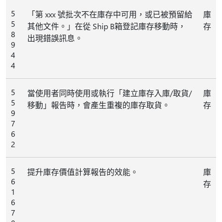
5
「第 xxx 號批次不在庫存中可用，或已被預留給
庫
5
其他文件。」在從 Ship B箱登記庫存移動時，
存
8
出現錯誤訊息。
9
4
4
5
當使用者同時使用或執行「建立庫存入庫/取貨/
庫
5
移動」報告時，會產生重複的庫存取貨。
存
9
7
6
2
5
提升庫存價值計算報告的效能。
庫
6
存
1
6
7