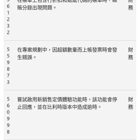
6
賬分錄出現問題。
務
1
2
3
2
5
在專案規劃中，因超額數量而上帳發票時會發
財
5
生錯誤。
務
9
8
7
3
5
嘗試啟用新銷售定價體驗功能時，該功能會停
財
6
止回應，並在比利時版本中造成逾時。
務
0
9
9
8