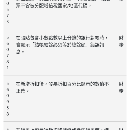
0
票不會被分配增值稅國家/地區代碼。
5
7
3
5
在張貼包含小數點數以上分錄的銀行對帳時，
財
6
會顯示「結帳結餘必須等於總餘額」錯誤訊
務
0
息。
7
8
1
5
在新增折扣後，發票折扣百分比顯示的數值不
財
6
正確。
務
0
9
5
8
5
在帳單上包含行折扣和遞延代碼的帳單時，總
財