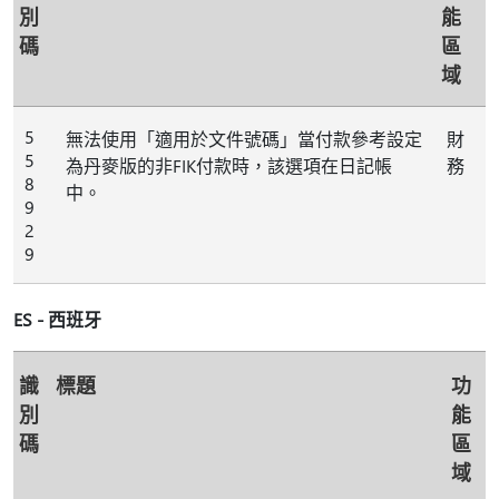
別
能
碼
區
域
5
無法使用「適用於文件號碼」當付款參考設定
財
5
為丹麥版的非FIK付款時，該選項在日記帳
務
8
中。
9
2
9
ES - 西班牙
識
標題
功
別
能
碼
區
域