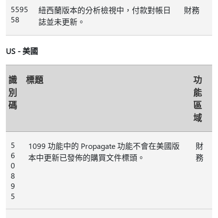
5595
紐西蘭版本的分析檢視中，付款對帳日
財務
58
誌並未更新。
US - 美國
識
標題
功
別
能
碼
區
域
5
1099 功能中的 Propagate 功能不會在美國版
財
6
本中更新已發佈的購買文件標頭。
務
0
8
9
5