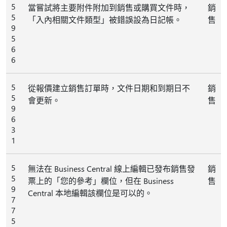
5
當嘗試將主要附件附加到銷售或購買文件時，
銷
5
「入內相關文件類型」被錯誤設為日記帳。
售
9
5
6
6
5
從報價建立銷售訂單時，文件日期和到期日不
銷
5
會更新。
售
9
6
3
1
5
無法在 Business Central 線上編輯已發布銷售發
銷
5
票上的「您的參考」欄位，但在 Business
售
9
Central 本地編輯該欄位是可以的。
7
7
5