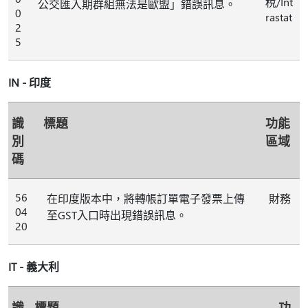
稅/Int
公交匯入期群組無法是歐盟」錯誤訊息。
0
rastat
2
5
IN - 印度
識
標題
功能
別
區域
碼
56
在印度版本中，將轉帳訂單電子發票上傳
財務
04
至GST入口時出現錯誤訊息。
20
IT - 義大利
識
標題
功