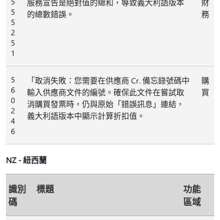
5
服務宣告是絕對值的總和，導致義大利語版本
財
5
的總數錯誤。
務
5
2
5
1
5
「取消失敗：您需要在供應商 Cr. 備忘錄號碼中
購
6
輸入供應商文件的編號。確保此文件在嘗試取
買
0
消購買發票時，仍與原始「錯誤訊息」連結，
2
義大利語版本中顯示計算折扣值。
4
6
NZ - 紐西蘭
識別
標題
功能
碼
區域