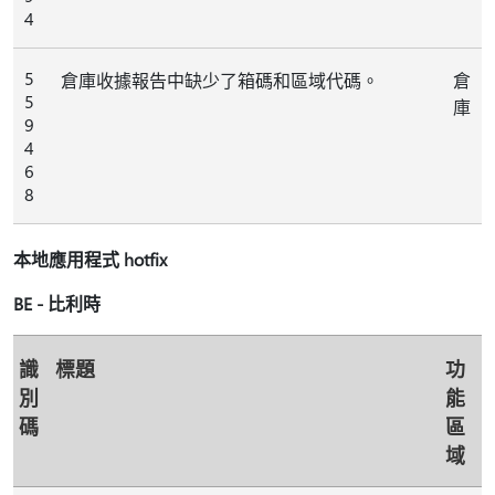
4
5
倉庫收據報告中缺少了箱碼和區域代碼。
倉
5
庫
9
4
6
8
本地應用程式 hotfix
BE - 比利時
識
標題
功
別
能
碼
區
域