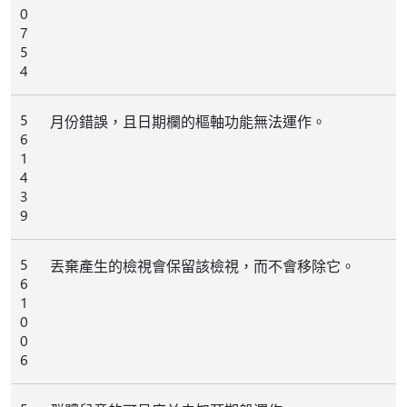
0
7
5
4
5
月份錯誤，且日期欄的樞軸功能無法運作。
6
1
4
3
9
5
丟棄產生的檢視會保留該檢視，而不會移除它。
6
1
0
0
6