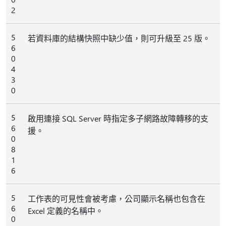
2
5
若資料庫的結構快照中缺少值，則可升級至 25 版。
6
0
4
3
0
5
啟用連接 SQL Server 時指定多子網路故障轉移的支
6
援。
0
8
1
6
5
工作表的可見性會被考慮，公司顯示名稱也包含在
6
Excel 定義的名稱中。
0