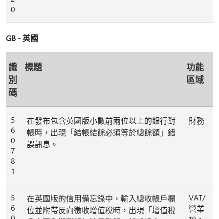
0
GB - 英國
識
標題
功能
別
區域
碼
5
在發布包含英國版小數前兩位以上的銀行對
財務
6
帳時，出現「結帳結餘必須等於總餘額」錯
0
誤訊息。
7
8
1
5
VAT/
在英國版的信用備忘錄中，輸入總收帳戶欄
6
營業
位並附帶反向徵收增值稅時，出現「增值稅
0