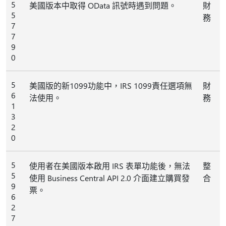
5
美國版本中取得 OData 訊號時遇到問題。
財
5
務
7
7
9
0
5
美國版的新1099功能中，IRS 1099責任選項無
財
6
法使用。
務
1
3
2
0
5
使用者在美國版本啟用 IRS 表單功能後，無法
整
5
使用 Business Central API 2.0 介面建立購買發
合
9
票。
6
2
7