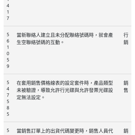
4
1
7
5
當新聯絡人建立且未分配聯絡號碼時，就會產
行
6
生空聯絡號碼的互動。
銷
1
0
5
9
5
在套用銷售價格線表的設定套件時，產品類型
銷
4
未被驗證，導致允許行光碟與允許發票光碟設
售
7
定無法設定。
5
8
5
5
當銷售訂單上的出貨代碼變更時，銷售人員代
銷