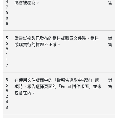
4
碼會被覆寫。
售
7
5
8
6
5
當嘗試複製已發布的銷售或購買文件時，銷售
銷
5
或購買行的標題不正確。
售
8
1
1
7
5
在使用文件版面中的「從報告選取中複製」選
銷
5
項時，報告選擇頁面的「Email 附件版面」並未
售
8
包含在內。
2
4
3