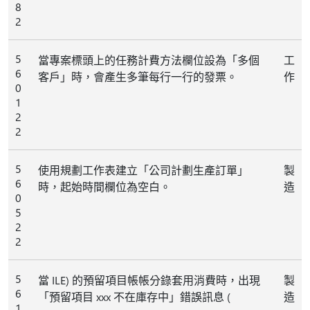
8
2
5
當專案標頭上的任務計費方法欄位設為「多個
工
6
客戶」時，會產生多筆每行一行的發票。
作
0
1
2
2
5
使用規劃工作表建立「公司計劃生產訂單」
製
6
時，起始時間欄位為空白。
造
0
5
2
2
5
當 ILE) 的預留項目帳帳分錄套用消費時，出現
製
6
「預留項目 xxx 不在庫存中」錯誤訊息 (
造
1