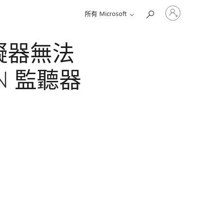
登
所有 Microsoft
入
您
的
 模擬器無法
帳
戶
 TN 監聽器