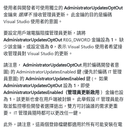
使用者與開發者可使用獨立的
AdministratorUpdatesOptOut
金鑰來
選擇不
接收管理員更新。 此金鑰的目的是編碼
Visual Studio 使用者的意圖。
要設定用戶端電腦阻擋管理員更新，請將
AdministratorUpdatesOptOut
REG_DWORD 金鑰設為
1
。 缺
少該金鑰，或設定值為
0
，表示 Visual Studio 使用者希望接
收管理員對 Visual Studio 的更新。
請注意，
AdministratorUpdatesOptOut
用於編碼開發者意
圖) 的 AdministratorUpdatesEnabled 鍵 (優先於編碼 IT 管理
員意圖) 的
AdministratorUpdatesEnabled
鍵 (。 如果
AdministratorUpdatesOptOut
設為
1
，即使
AdministratorUpdatesEnabled（管理員更新啟用
）金鑰也設
為
1
，該更新也會在用戶端被封鎖。 此舉假設 IT 管理員能存
取並監控哪些開發者選擇退出，雙方可討論誰的需求更重
要。 IT 管理員隨時都可以更改任一鍵。
此外，請注意，這兩個登錄檔鍵都適用於所有可能安裝在電