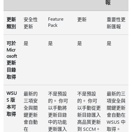
報
Feature
更新
安全性
更新
重要性更
Pack
類別
更新
新匯報
可於
是
是
是
是
Micr
osoft
更新
目錄
取得
WSU
最新的
不是預設
不是預設
最新的三
S 版
三項安
的。 你可
的。 你可
項安全與
本可
全與關
以手動將
以手動從更
關鍵更新
取得
鍵更新
更新目錄
新目錄匯入
會自動在
會自動
中的功能
高品質更新
WSUS 中
在
更新匯入
到 SCCM。
取得。