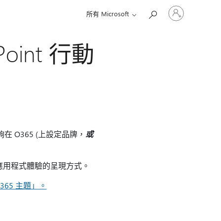
登
所有 Microsoft
入
您
的
oint 行動
帳
戶
夠在 O365 (上設定品牌，
或
整體應用程式體驗的呈現方式。
 365 主題」。