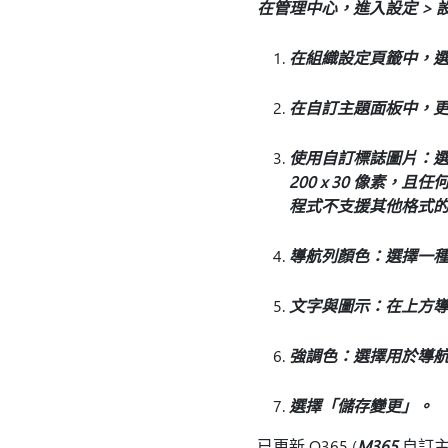
在管理中心，進入設定 >
在組織設定頁籤中，
在自訂主題面板中，
使用自訂標誌圖片：選
200 x 30 像素，且任何
程式不支援其他格式
導航列顏色：選擇一
文字與圖示：在上方
強調色：選擇用於導
選擇「儲存變更」。
已更新 O365 (
M365
自訂主題