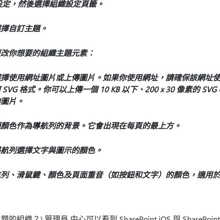
 設定，然後選擇組織設定頁籤。
選擇自訂主題。
更改你想要的組織主題元素：
擇使用網址圖片或上傳圖片。如果你使用網址，請確保該網址使用 
 SVG 格式。你可以上傳一個 10 KB 以下、200 x 30 像素的 SVG 
的圖片。
種顏色作為導航列的背景。它會出現在每頁的最上方。
導航列選擇文字與圖示的顏色。
航列、滑鼠鍵、顏色及頁面重音（如按鈕和文字）的顏色，適用
的組織？) 管理員 中心可以看到 SharePoint iOS 與 SharePoi