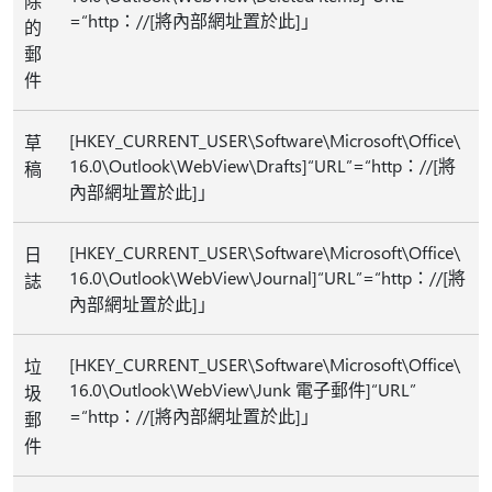
除
=“http：//[將內部網址置於此]」
的
郵
件
[HKEY_CURRENT_USER\Software\Microsoft\Office\
草
16.0\Outlook\WebView\Drafts]“URL”=“http：//[將
稿
內部網址置於此]」
[HKEY_CURRENT_USER\Software\Microsoft\Office\
日
16.0\Outlook\WebView\Journal]“URL”=“http：//[將
誌
內部網址置於此]」
[HKEY_CURRENT_USER\Software\Microsoft\Office\
垃
16.0\Outlook\WebView\Junk 電子郵件]“URL”
圾
=“http：//[將內部網址置於此]」
郵
件