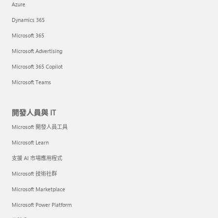
Azure
Dynamics 365
Microsoft 365
Microsoft Advertising
Microsoft 365 Copilot
Microsoft Teams
開發人員與 IT
Microsoft 開發人員工具
Microsoft Learn
支援 AI 市場應用程式
Microsoft 技術社群
Microsoft Marketplace
Microsoft Power Platform