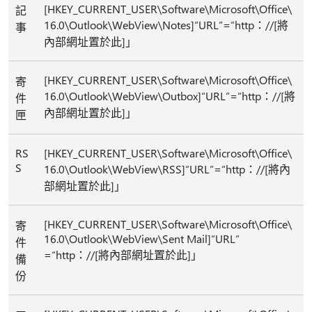
[HKEY_CURRENT_USER\Software\Microsoft\Office\
記
16.0\Outlook\WebView\Notes]“URL”=“http：//[將
事​​
內部網址置於此]」
[HKEY_CURRENT_USER\Software\Microsoft\Office\
寄
16.0\Outlook\WebView\Outbox]“URL”=“http：//[將
件
內部網址置於此]」
匣
RS
[HKEY_CURRENT_USER\Software\Microsoft\Office\
S
16.0\Outlook\WebView\RSS]“URL”=“http：//[將內
部網址置於此]」
[HKEY_CURRENT_USER\Software\Microsoft\Office\
寄
16.0\Outlook\WebView\Sent Mail]“URL”
件
=“http：//[將內部網址置於此]」
備
份