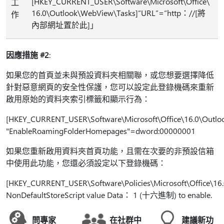
[HKEY_CURRENT_USER\Software\Microsoft\Office\
工
16.0\Outlook\WebView\Tasks]“URL”=“http：//[將
作
內部網址置於此]」
因應措施 #2
:
如果您的首頁並未與預設資料夾相關聯，或您想要選擇降低
針對惡意網頁的安全性保護，您可以設定此登錄機碼來重新
啟用原始的資料夾索引標籤和顯示行為：
[HKEY_CURRENT_USER\Software\Microsoft\Office\16.0\Outloo
"EnableRoamingFolderHomepages"=dword:00000001
如果您重新啟用資料夾首頁功能，且需在次要的非預設信箱
中使用此功能，您還必須設定以下登錄機碼：
[HKEY_CURRENT_USER\Software\Policies\Microsoft\Office\1
NonDefaultStoreScript value Data： 1 (十六進制) to enable.
問專家
在社群中
建議新功