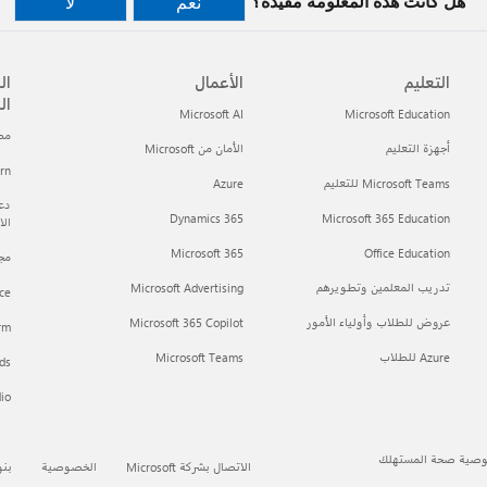
هل كانت هذه المعلومة مفيدة؟
نعم
لا
التعليم
الأعمال
ال
ال
Microsoft AI
Microsoft Education
مطور t
أجهزة التعليم
الأمان من Microsoft
arn
Microsoft Teams للتعليم
Azure
دعم
Dynamics 365
Microsoft 365 Education
ال
Microsoft 365
Office Education
مجتمع h
تدريب المعلمين وتطويرهم
Microsoft Advertising
ce
عروض للطلاب وأولياء الأمور
Microsoft 365 Copilot
orm
Azure للطلاب
Microsoft Teams
ds
dio
صية صحة المستهلك
الاتصال بشركة Microsoft
الخصوصية
بنو