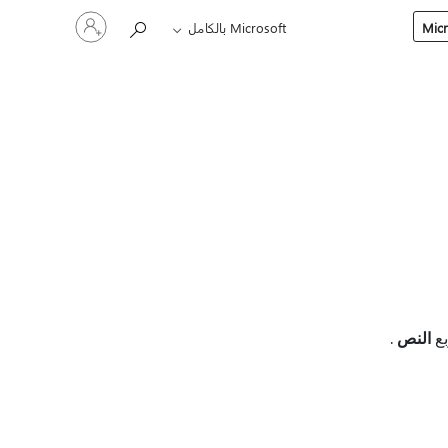
تسجيل
Microsoft بالكامل
الدخول
إلى
حسابك
بع
النص
.