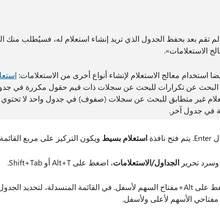
لم تقم بعد بحفظ الجدول الذي تريد إنشاء استعلام له، فسيُطلب منك ال
لج الاستعلامات».
ضا استخدام معالج الاستعلام لإنشاء أنواع أخرى من الاستعلامات:
استعل
لبحث عن تكرارات للبحث عن سجلات ذات قيم حقول مكررة في جدو
لام غير متطابق للبحث عن سجلات (صفوف) في جدول واحد لا تحتوي
 في جدول آخر.
افذة
استعلام بسيط
ويكون التركيز على مربع القائمة
ر وسرد تحرير
الجداول/الاستعلامات
، اضغط على Alt+T أو Shift+Tab.
لفتح قائمة منسدلة، اضغط على Alt+مفتاح السهم لأسفل. في القائمة المنسدلة، لتحديد
 مفتاحي الأسهم لأعلى ولأسفل.