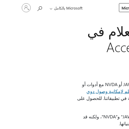
تسجيل
Microsoft بالكامل
الدخول
إلى
حسابك
لام في
هذه المقالة مخصصة للأشخاص الذين يستخدمون برنامج قارئ شاشة مثل Windows Narrator أو JAWS أو NVDA مع أدوات أو
لم لإمكانية وصول دوي
في تطبيقاتنا. للحصول على
استخدم Access مع لوحة المفاتيح وقارئ الشاشة لإنشاء استعلام. لقد قمنا باختباره مع "الراوي" و"JAWS" و"NVDA"، ولكنه قد
اتها.