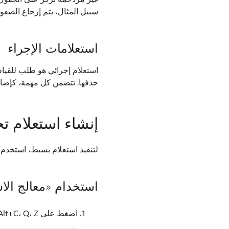
سبيل المثال، يتم إرجاع الصفوف ا
استعلامات الإجراء
استعلام إجرائي هو طلب للقيام ب
حذفها. تتضمن كل مهمة، كإضافة
إنشاء استعلام تح
لتنفيذ استعلام بسيط، استخدم معالج ا
استخدام «معالج الا
اضغط على Alt+C، Q، Z. يتم فتح نافذة