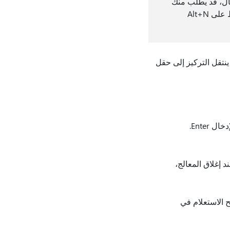
ثال، قد يطلب منك
تحديد إصدار تفصيلي أو ملخص للاستعلام الخاص بك. حدد الخيارات التي تريدها واضغط على Alt+N
لحفظ الاستعلام وفتحه لمراجعة المعلومات، اضغط على Alt+O، ثم اضغط على مفتاح الإدخال Enter.
م والخروج من المعالج دون عرض نتائج الاستعلام، اضغط على Alt+F، S. عند إغلاق المعالج،
لى Alt+M، ثم اضغط على مفتاح الإدخال Enter. يتم فتح الاستعلام في