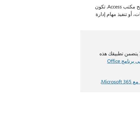
مع وجود استعلام يكون من السهل عرض البيانات أو إضافتها أو حذفها أو تغييرها في قاعدة بيانات سطح مكتب Access. تكون
، أو تنفيذ مهام إدارة
جديدة تدريجياً للمشتركين Microsoft 365، لذا قد لا يتضمن تطبيقك هذه
انضم إلى برنامج Office
Micro
.