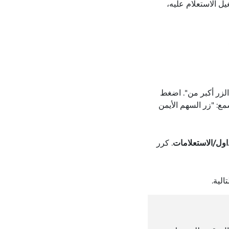
 تريد تشغيل الاستعلام عليه،
ى Alt+S ثم اضغط على المفتاح Tab حتى تسمع: "الزر أكبر من". اضغط
حدة. باستخدام "الراوي" وNVDA، ستسمع: "زر". باستخدام JAWS، ستسمع: "زر السهم الأيمن
اول/الاستعلامات
. كرر