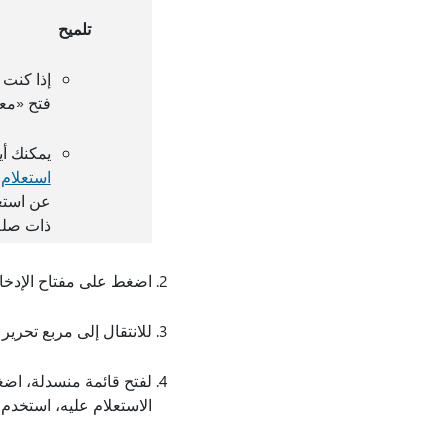
تلميح
إذا كنت 
فتح «معا
يمكنك أي
استعلام
ا
عن استع
ذات صلة
اضغط على مفتاح الإدخال Enter. يتم فتح ن
للانتقال إلى مربع تحري
الاستعلام عليه، استخدم