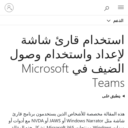
تسجيل
Microsoft
الدخول
إلى
الدعم
حسابك
استخدام قارئ شاشة
لإعداد واستخدام وصول
الضيف في Microsoft
Teams
ينطبق على
هذه المقالة مخصصة للأشخاص الذين يستخدمون برنامج قارئ
شاشة مثل Windows Narrator أو JAWS أو NVDA مع أدوات أو
ميزات Windows ومنتجات Microsoft 365. تشكل هذه المقالة