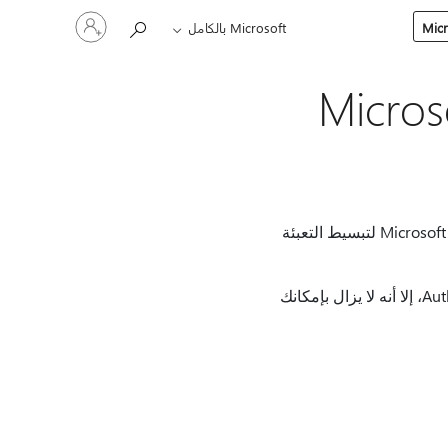
تسجيل
Microsoft بالكامل
الدخول
إلى
حسابك
 التعبئة التلقائية ل Microsoft
تم إيقاف التعبئة التلقائية على Microsoft Authenticator في منتصف أغسطس 2025 كجزء من جهود Microsoft لتبسيط التعبئة
على الرغم من أنه لم يعد من الممكن الوصول إلى كلمات المرور والعناوين المحفوظة في Authenticator، إلا أنه لا يزال بإمكانك