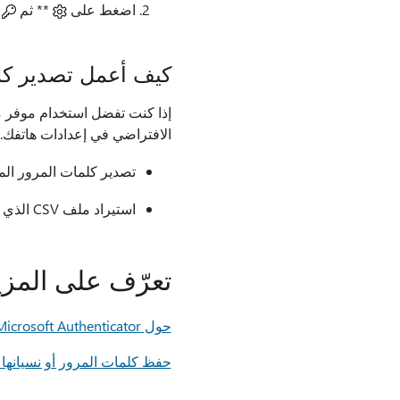
اضغط على
** ثم
.
كيف أعمل تصدير كلمات المرور من dge
الافتراضي في إعدادات هاتفك. ب
تصدير كلمات المرور المحف
استيراد ملف CSV الذي تم إنشاؤه إلى مدير كلمات المرور الآخر.
تعرّف على المزي
حول Microsoft Authenticator
حفظ كلمات المرور أو نسيانها في soft Edge