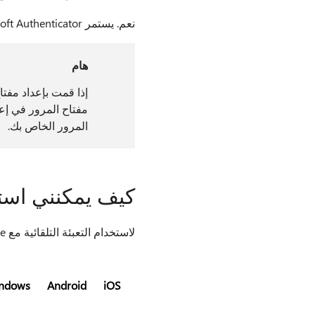
نعم. يستمر Microsoft Authenticator في دعم مفتاح المرور Entra.
هام
المرور الخاص بك.
كيف يمكنني استخدام Microsoft Edge لل
لاستخدام التعبئة التلقائية مع Microsoft Edge، ستحتاج إلى اتباع الخطوات أدناه لتمكين Edge كموفر التعبئة التلقائية.
ndows
Android
iOS