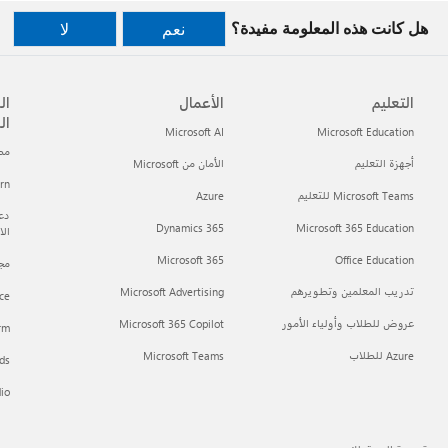
هل كانت هذه المعلومة مفيدة؟
نعم
لا
التعليم
الأعمال
ال
ال
Microsoft AI
Microsoft Education
مطور t
أجهزة التعليم
الأمان من Microsoft
arn
Microsoft Teams للتعليم
Azure
دعم
Dynamics 365
Microsoft 365 Education
ال
Microsoft 365
Office Education
مجتمع h
تدريب المعلمين وتطويرهم
Microsoft Advertising
ce
عروض للطلاب وأولياء الأمور
Microsoft 365 Copilot
orm
Azure للطلاب
Microsoft Teams
ds
dio