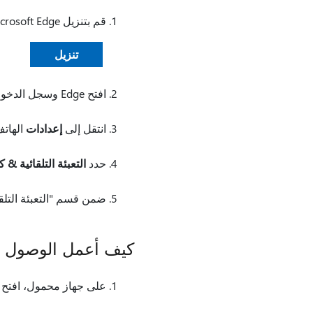
قم بتنزيل Microsoft Edge على جهازك المحمول.
تنزيل
افتح Edge وسجل الدخول باستخدام حساب Microsoft الخاص بك.
انتقل إلى
إعدادات
الهات
حدد
التعبئة التلقائية & 
ضمن قسم "التعبئة التلقائية من"، حدد e
كيف أعمل الوصول إلى كلم
على جهاز محمول، افتح Edge واضغط على