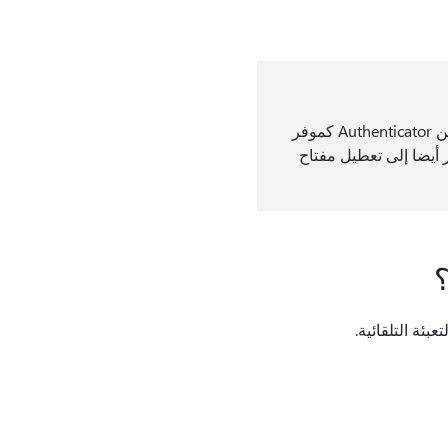
إذا قمت بإعداد مفتاح المرور لحساب العمل أو المؤسسة التعليمية، فتأكد من استمرار تمكين Authenticator كموفر
طيل Authenticator كموفر مفتاح مرور أيضا إلى تعطيل مفتاح