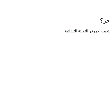
ر مختلف (مثل Google Password Manager أو iCloud Keychain)، فقم بتعيينه كموفر التعبئة التلقائية