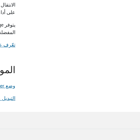
على أدا
المفضلة
تعّرف على ال
المو
وضع Internet Explorer في Microsoft Edge
التبديل من Internet Explorer إلى