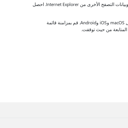
الانتقال بسلاسة إلى Microsoft Edge عن طريق استيراد المفضلة والتفضيلات وبيانات التصفح الأخرى من Internet Explorer. احصل
يتوفر Microsoft Edge على إصدارات نظام التشغيل Windows وأنظمة التشغيل macOS وiOS وAndroid. قم بمزامنة قائمة
المتابعة من حيث توقفت.