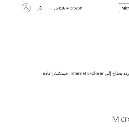
تسجيل
Microsoft بالكامل
الدخول
إلى
حسابك
انتهى دعم Internet Explorer 11 في 15 يونيو 2022. إذا كان أي موقع تقوم بزيارته يحتاج إلى Internet Explorer، فيمكنك إعادة