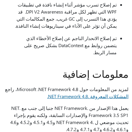
تم إصلاح تسرب مؤشر أثناء إنشاء نافذة في تطبيقات
WPF التي تظهر لكل مراقبة DPI V2 Awareness. قد
يؤدي هذا التسرب إلى GC غريب. جمع المكالمات التي
يمكن أن تؤثر على الأداء في سيناريوهات إنشاء النافذة.
تم إصلاح الانحدار الناجم عن إصلاح الأخطاء الذي
يتضمن روابط مع DataContext بشكل صريح على
مسار الربط.
معلومات إضافية
لمزيد من المعلومات حول Microsoft .NET Framework 4.8، راجع
المشكلات المعروفة .NET Framework 4.8.
يعمل هذا الإصدار من .NET Framework جنبا إلى جنب مع .NET
Framework 3.5 SP1 والإصدارات السابقة، ولكنه يقوم بإجراء
تحديث موضعي ل .NET Framework 4 و4.5 و4.5.1 و4.5.2 و4.6
و4.6.1 و4.6.2 و4.7 و4.7.1 و4.7.2.