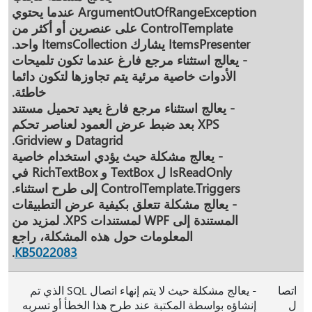
ArgumentOutOfRangeException عندما يحتوي
ControlTemplate على عنصرين أو أكثر من
ItemsPresenter يشارك ItemsCollection واحد.
- يعالج استثناء مرجع فارغ عندما تكون تلميحات
الأدوات خاصية مرئية يتم تجاوزها لتكون دائما
خاطئة.
- يعالج استثناء مرجع فارغ يعيد تحميل مستند
XPS بعد ضبط عرض العمود لعناصر تحكم
Datagrid و Gridview.
- يعالج مشكلة حيث يؤدي استخدام خاصية
IsReadOnly ل TextBox و RichTextBox في
ControlTemplate.Triggers إلى طرح استثناء.
- يعالج مشكلة تتعلق بكيفية عرض التطبيقات
المستندة إلى WPF لمستندات XPS. لمزيد من
المعلومات حول هذه المشكلة، راجع
.
KB5022083
اتصا
- يعالج مشكلة حيث لا يتم إنهاء اتصال SQL الذي تم
ل
إنشاؤه بواسطة المكتبة عند طرح هذا الخطأ أو تسربه