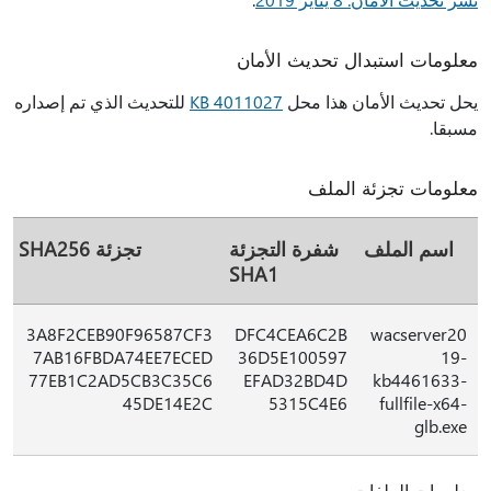
معلومات استبدال تحديث الأمان
يحل تحديث الأمان هذا محل
4011027 KB
للتحديث الذي تم إصداره
مسبقا.
معلومات تجزئة الملف
اسم الملف
شفرة التجزئة
تجزئة SHA256
SHA1
3A8F2CEB90F96587CF3
DFC4CEA6C2B
wacserver20
7AB16FBDA74EE7ECED
36D5E100597
19-
77EB1C2AD5CB3C35C6
EFAD32BD4D
kb4461633-
45DE14E2C
5315C4E6
fullfile-x64-
glb.exe
معلومات الملفات