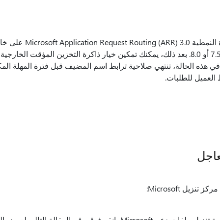
افترض أنك تقوم بتثبيت الوحدة
معلومات الإنترنت (IIS) 7.0 أو 7.5 أو 8.0. بعد ذلك، يمكنك تمكين خيار ذاكرة التخزين المؤق
مضيف لمزرعة خوادم ARR. في هذه الحالة، تنتهي صلاحية ترابط اسم المضيف قبل فترة المهلة
 العميل للطلبات.
عاجل
زيل Microsoft:
لمزيد من المعلومات حول كيفية تنزيل ملفات دعم Microsoft، انقر فوق رقم