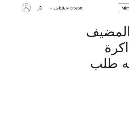
تسجيل
Microsoft بالكامل
الدخول
إلى
حسابك
 المضيف
اكرة
يه طلب