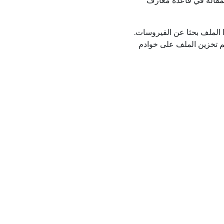
Microsof من خدمات الإنترنت قامت Microsoft بفحص هذا الملف بحثا عن الفيروسات.
. يتم تخزين الملف على خوادم