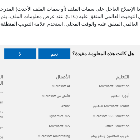
هذا الإصلاح العاجل على سمات الملف (أو سمات الملف الأحدث) المدرجة
تواريخ وأوقات هذه الملفات في التوقيت العالمي المتفق عليه (UTC). ع
 العالمي المتفق عليه والوقت المحلي، استخدم علامة التبويب
المنطقة 
هل كانت هذه المعلومة مفيدة؟
نعم
لا
التعليم
الأعمال
ال
ال
Microsoft AI
Microsoft Education
مطور t
أجهزة التعليم
الأمان من Microsoft
arn
Microsoft Teams للتعليم
Azure
دعم
Dynamics 365
Microsoft 365 Education
ال
Microsoft 365
Office Education
مجتمع h
تدريب المعلمين وتطويرهم
Microsoft Advertising
ce