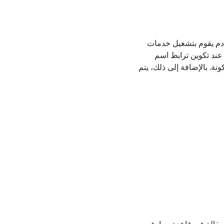
 النمطية Microsoft Application Request Routing (ARR) 3.0 على خادم يقوم بتشغيل خدمات
ت الخارجية عند تكوين ترابط اسم
 المكونة. بالإضافة إلى ذلك، يتم
 المقالة التالي لعرض المقالة في قاعدة معارف