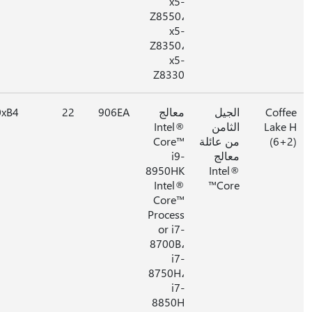
x5-
Z8550،
x5-
Z8350،
x5-
Z8330
Coff
الجيل
معالج
906EA
22
0xB4
Lake
الثامن
Intel®
(6+
من عائلة
Core™
معالج
i9-
8950HK
Intel®
Intel®
Core™
Core™
Process
or i7-
8700B،
i7-
8750H،
i7-
8850H