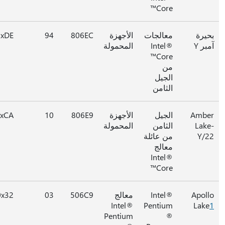
Core™
يرة
معالجات
الأجهزة
806EC
94
0xDE
ر Y
Intel®
المحمولة
Core™
من
الجيل
الثامن
Amb
الجيل
الأجهزة
806E9
10
0xCA
Lak
الثامن
المحمولة
Y/
من عائلة
معالج
Intel®
Core™
Apol
Intel®
معالج
506C9
03
0x32*
Intel®
Pentium
Lak
Pentium
®