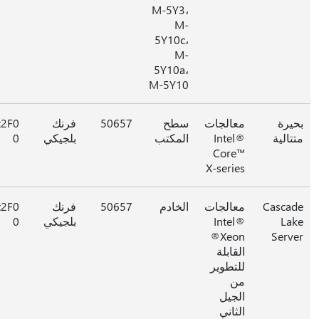
M-5Y3،
M-
5Y10c،
M-
5Y10a،
M-5Y10
يرة
معالجات
سطح
50657
فرنك
0x2F0
تالية
Intel®
المكتب
بلجيكي
0
Core™
X-series
Casca
معالجات
الخادم
50657
فرنك
0x2F0
La
Intel®
بلجيكي
0
Xeon®
Serv
القابلة
للتطوير
من
الجيل
الثاني