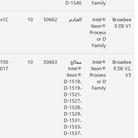
D-1540
Family
Broad
Intel®
الخادم
50662
10
0x1C
Xeon®
ll DE 
Process
or D
Family
Broad
Intel®
معالج
50663
10
0x700
0017
Intel®
Xeon®
ll DE V
Xeon®
Process
D-1518،
or D
D-1519،
Family
D-1521،
D-1527،
D-1528،
D-1529،
D-1531،
D-1533،
D-1537،