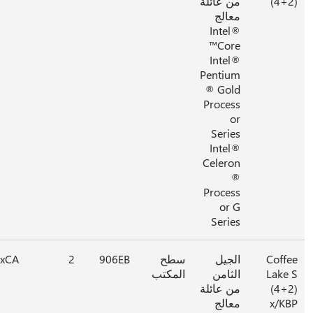
(4+
من عائلة
معالج
Intel®
Core™
Intel®
Pentium
® Gold
Process
or
Series
Intel®
Celeron
®
Process
or G
Series
Coff
الجيل
سطح
906EB
2
0xCA
Lake
الثامن
المكتب
(4+
من عائلة
x/K
معالج