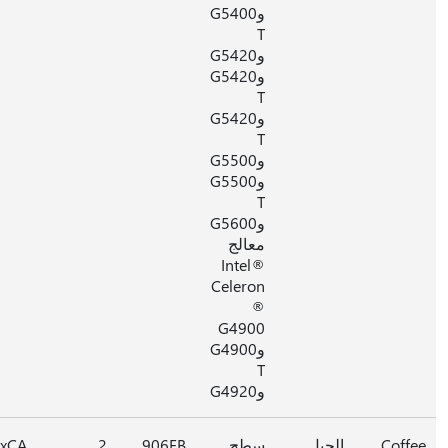
وG5400
T
وG5420
وG5420
T
وG5420
T
وG5500
وG5500
T
وG5600
معالج
Intel®
Celeron
®
G4900
وG4900
T
وG4920
Coff
الجيل
سطح
906EB
2
0xCA