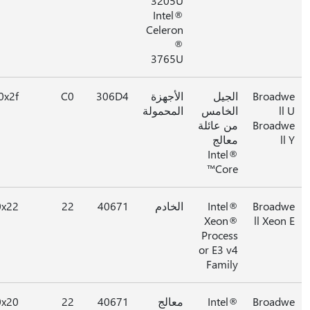
3205U
Intel®
Celeron
®
3765U
Broad
الجيل
الأجهزة
306D4
C0
0x2f
ll
الخامس
المحمولة
Broad
من عائلة
l
معالج
Intel®
Core™
Broad
Intel®
الخادم
40671
22
0x22
Xeon®
ll Xeon
Process
or E3 v4
Family
Broad
Intel®
معالج
40671
22
0x20