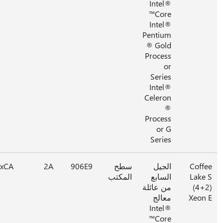
Intel®
Core™
Intel®
Pentium
® Gold
Process
or
Series
Intel®
Celeron
®
Process
or G
Series
Coff
الجيل
سطح
906E9
2A
0xCA
Lake
السابع
المكتب
(4+
من عائلة
Xeon
معالج
Intel®
Core™