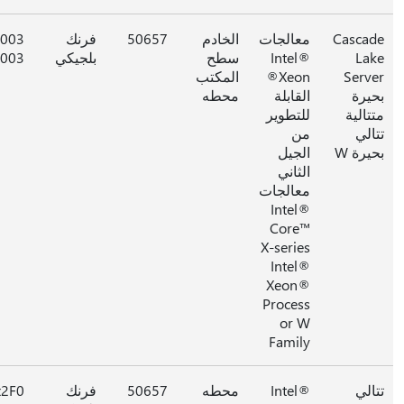
Casca
معالجات
الخادم
50657
فرنك
05003
La
Intel®
سطح
بلجيكي
003
Serv
Xeon®
المكتب
يرة
القابلة
محطه
تالية
للتطوير
الي
من
يرة W
الجيل
الثاني
معالجات
Intel®
Core™
X-series
Intel®
Xeon®
Process
or W
Family
الي
Intel®
محطه
50657
فرنك
0x2F0