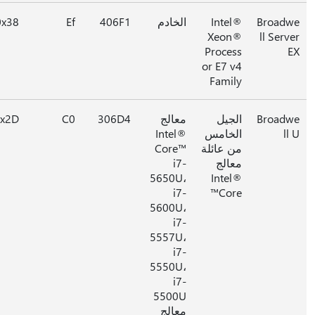
Broad
Intel®
الخادم
406F1
Ef
0x38
Xeon®
ll Serv
Process
or E7 v4
Family
Broad
الجيل
معالج
306D4
C0
0x2D
ll
الخامس
Intel®
من عائلة
Core™
معالج
i7-
5650U،
Intel®
i7-
Core™
5600U،
i7-
5557U،
i7-
5550U،
i7-
5500U
معالج