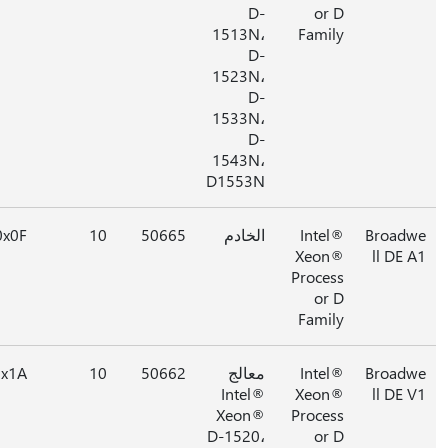
D-
or D
1513N،
Family
D-
1523N،
D-
1533N،
D-
1543N،
D1553N
Broad
Intel®
الخادم
50665
10
0x0F
Xeon®
ll DE 
Process
or D
Family
Broad
Intel®
معالج
50662
10
0x1A
Intel®
Xeon®
ll DE 
Xeon®
Process
D-1520،
or D