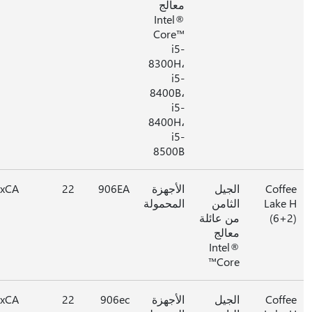
معالج
Intel®
Core™
i5-
8300H،
i5-
8400B،
i5-
8400H،
i5-
8500B
Coff
الجيل
الأجهزة
906EA
22
0xCA
Lake
الثامن
المحمولة
(6+
من عائلة
معالج
Intel®
Core™
Coff
الجيل
الأجهزة
906ec
22
0xCA