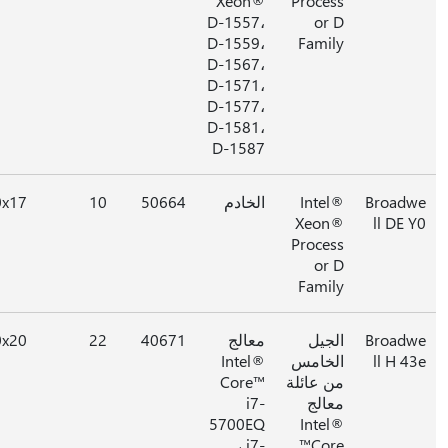
Xeon®
Process
D-1557،
or D
D-1559،
Family
D-1567،
D-1571،
D-1577،
D-1581،
D-1587
Broad
Intel®
الخادم
50664
10
0x17
Xeon®
ll DE 
Process
or D
Family
Broad
الجيل
معالج
40671
22
0x20
ll H 4
الخامس
Intel®
من عائلة
Core™
معالج
i7-
5700EQ
Intel®
، i7-
Core™