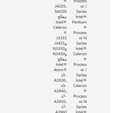
®
Process
J4205،
or J
N4200
Series
Intel®
معالج
Intel®
Pentium
Celeron
®
®
Process
J3355
or N
Series
وJ3455
Intel®
وN3350
Celeron
وN3450
®
معالج
Intel®
Process
Atom®
or J
x5-
Series
A3930،
Intel®
x5-
Celeron
A3940،
®
x7-
Process
A3950،
or N
x7-
Series
A3960
Intel®