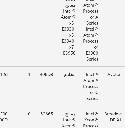
Atom®
معالج
Intel®
Process
Atom®
or A
x5-
Series
E3930،
Intel®
x5-
Atom®
E3940،
Process
x7-
or
E3950
E3900
Series
Avot
Intel®
الخادم
406D8
1
0x12d
Atom®
Process
or C
Series
Broad
Intel®
معالج
50665
10
0xE00
000D
Intel®
Xeon®
ll DE 
Xeon®
Process