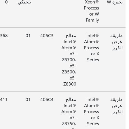
يرة W
Xeon®
بلجيكي
0
Process
or W
Family
يقة
Intel®
معالج
406C3
01
0x368
رض
Atom®
Intel®
كرز
Process
Atom®
x7-
or X
Z8700،
Series
x5-
Z8500،
x5-
Z8300
يقة
Intel®
معالج
406C4
01
0x411
رض
Atom®
Intel®
كرز
Process
Atom®
x7-
or X
Z8750،
Series