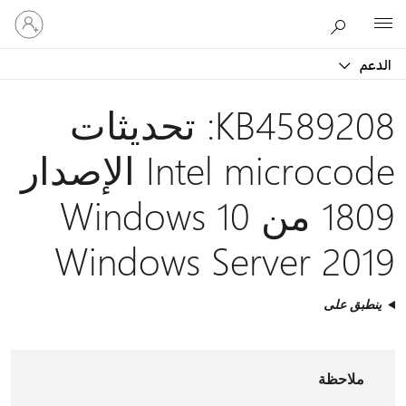
تسجيل
Microsoft
الدخول
إلى
عم
حسابك
KB4589208: تحديثات
Intel microcode الإصدار
1809 من Windows 10
Windows Server 20
نطبق على
ملاحظة