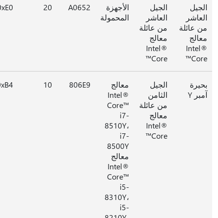
جيل
الجيل
الأجهزة
A0652
20
0xE0
عاشر
العاشر
المحمولة
 عائلة
من عائلة
الج
معالج
Intel®
Inte
Core™
Cor
يرة
الجيل
معالج
806E9
10
0xB4
ر Y
الثامن
Intel®
من عائلة
Core™
معالج
i7-
8510Y،
Intel®
i7-
Core™
8500Y
معالج
Intel®
Core™
i5-
8310Y،
i5-
8210Y،