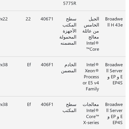
5775R
Broad
الجيل
سطح
40671
22
0x22
ll H 4
الخامس
المكتب
من عائلة
الأجهزة
معالج
المحمولة
Intel®
المضمنه
Core™
Broad
Intel®
الخادم
406F1
Ef
0x38
ll Serv
Xeon®
المضمن
E و EP و
Process
or E5 v4
EP
Family
Broad
معالجات
سطح
406F1
Ef
0x38
ll Serv
Intel®
المكتب
E و EP و
Core™
X-series
EP