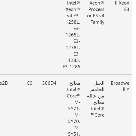
Intel®
Xeon®
ll Xe
Xeon®
Process
v4 E3-
or E3 v4
1258L،
Family
E3-
1265L،
E3-
1278L،
E3-
1285،
E3-1285
Broad
الجيل
معالج
306D4
C0
0x2D
l
الخامس
Intel®
من عائلة
Core™
معالج
M-
5Y71،
Intel®
M-
Core™
5Y70،
M-
5Y51،