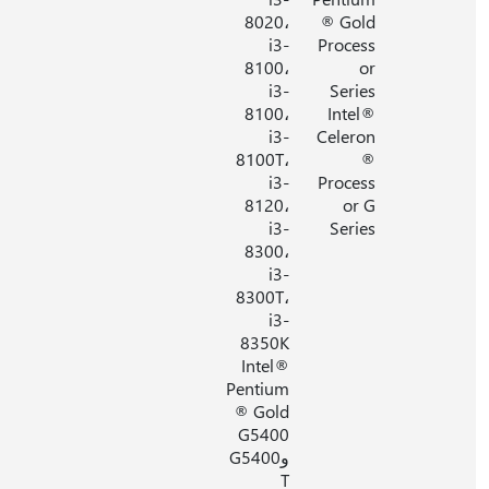
8020،
® Gold
i3-
Process
8100،
or
i3-
Series
8100،
Intel®
i3-
Celeron
8100T،
®
i3-
Process
8120،
or G
i3-
Series
8300،
i3-
8300T،
i3-
8350K
Intel®
Pentium
® Gold
G5400
وG5400
T