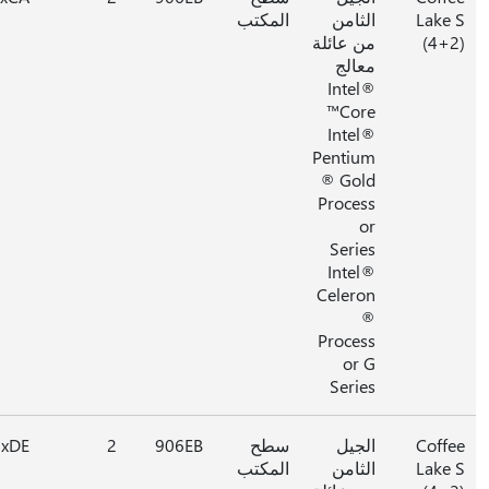
Lake
الثامن
المكتب
(4+
من عائلة
معالج
Intel®
Core™
Intel®
Pentium
® Gold
Process
or
Series
Intel®
Celeron
®
Process
or G
Series
Coff
الجيل
سطح
906EB
2
0xDE
Lake
الثامن
المكتب