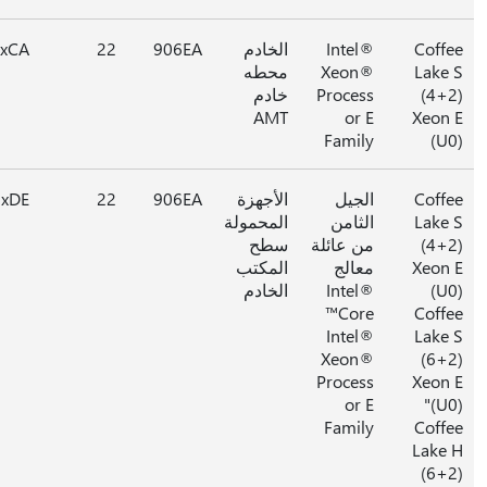
Coff
Intel®
الخادم
906EA
22
0xCA
Lake
Xeon®
محطه
(4+
Process
خادم
AMT
or E
Xeon
Family
(U
Coff
الجيل
الأجهزة
906EA
22
0xDE
Lake
الثامن
المحمولة
(4+
من عائلة
سطح
Xeon
معالج
المكتب
(U
Intel®
الخادم
Core™
Coff
Intel®
Lake
Xeon®
(6+
Process
Xeon
or E
(U0
Family
Coff
Lake
(6+