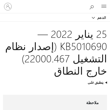
تسجيل
Microsoft
الدخول
إلى
الدعم
حسابك
25 يناير 2022 —
KB5010690 (إصدار نظام
التشغيل 22000.467)
خارج النطاق
ينطبق على
ملاحظة