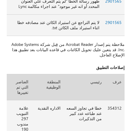
2901565
ظهور رسالة الخطا "لم يتم التعرف علي العنوان
المحدد أو انه غير موجود" عند اجراء مكالمة Lync
2901565
لا يتم التراجع عن استيراد الكائن عند مصادفه خطا
اثناء استيراد ملف الكائن txt.
ملاحظة يتم إصدار Acrobat Reader من قِبل شركة Adobe Systems
Inc.‎. قد يتعين عليك تحويل الكائنات في قاعده البيانات بعد تطبيق هذا
الإصلاح العاجل.
إصلاحات التطبيق
عرف
رئيسي
المنطقة
العناصر
الوظيفية
التي تم
تغييرها
354312
خطا في تجاوز السعه
الاداره النقدية
علامة
عند طباعه عدد كبير
التبويب
من التذكيرات
297
مندوب
190