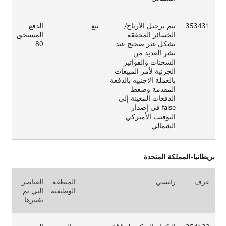
353431
يتم ترحيل الأرباح/
بيع
الدفع
الخسائر المحققة
المستحق
بشكل غير صحيح عند
80
نشر العديد من
الشحنات والفواتير
الجزئية لأمر المبيعات
بالعملة الاجنبيه بالدفعة
المقدمة وضغط
الدفعات المعينة إلى
false في إصدار
التوقيت الأميركي
الشمالي
بريطانيا-المملكة المتحدة
عرف
رئيسي
المنطقة
العناصر
الوظيفية
التي تم
تغييرها