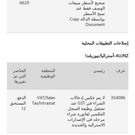
صحيح لأسطر مبيعات
6620
الوصف فقط عند
نسخ الأسطر
بواسطة الدالة Copy
Document
إصلاحات التطبيقات المحلية
AU/NZ-أستراليا/نيوزيلندا
عرف
رئيسي
المنطقة
العناصر
الوظيفية
التي تم
تغييرها
354086
لا يتم عكس إدخالات
VAT/Sales
الدفع
الشراء في GST عند
Tax/Intrastat
المستحق
تشغيل وظيفة السجل
12
العكسي لفاتورة شراء
مرحله في الإصدارات
الاستراليه والجديدة