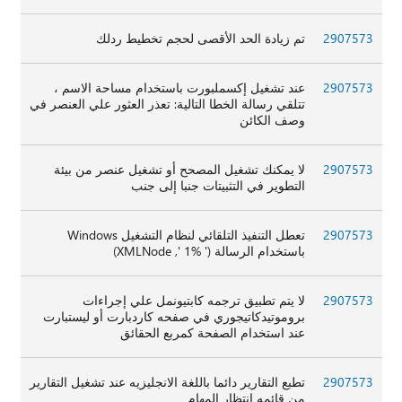
2907573
تم زيادة الحد الأقصى لحجم تخطيط ردلك
2907573
عند تشغيل إكسملبورت باستخدام مساحة الاسم ،
تتلقي رسالة الخطا التالية: تعذر العثور علي العنصر في
وصف الكائن
2907573
لا يمكنك تشغيل المصحح أو تشغيل عنصر من بيئة
التطوير في التثبيتات جنبا إلى جنب
2907573
تعطل التنفيذ التلقائي لنظام التشغيل Windows
باستخدام الرسالة (' %1 ', XMLNode)
2907573
لا يتم تطبيق ترجمه كابتيونمل علي إجراءات
بروموتيدكاتيجوري في صفحه كاردبارت أو ليستبارت
عند استخدام الصفحة كمربع الحقائق
2907573
تطبع التقارير دائما باللغة الانجليزيه عند تشغيل التقارير
من قائمه انتظار المهام