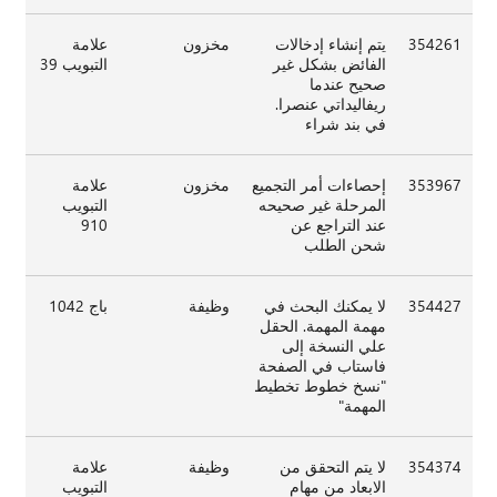
354261
يتم إنشاء إدخالات
مخزون
علامة
الفائض بشكل غير
التبويب 39
صحيح عندما
ريفاليداتي عنصرا.
في بند شراء
353967
إحصاءات أمر التجميع
مخزون
علامة
المرحلة غير صحيحه
التبويب
عند التراجع عن
910
شحن الطلب
354427
لا يمكنك البحث في
وظيفة
باج 1042
مهمة المهمة. الحقل
علي النسخة إلى
فاستاب في الصفحة
"نسخ خطوط تخطيط
المهمة"
354374
لا يتم التحقق من
وظيفة
علامة
الابعاد من مهام
التبويب