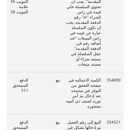
المقدمة". يجب ان
التبويب 36
تحتوي السلسلة علي
علامة
قيمه في راس
التبويب 38
الشراء "or" رقم
الدفعة المقدمة. يجب
ان تكون السلسلة
عبارة عن قيمه في
راس المبيعات "عند
أضافه رقم في
الدفعة المقدمة".
حقل السلسلة في
مستند شراء أو
مستند مبيعات
354690
الكمية الاجماليه في
بيع
الدفع
صفحه التحقق من
المستحق
التوفر غير صحيحه
311
عند إدخال بند أمر
توريد لصنف ذي كميه
محجوزه
354521
البيع إلى رقم العميل
بيع
الدفع
تم إدخالها بشكل غير
المستحق