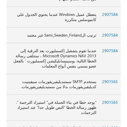
2907584
يتعطل عميل Windows عندما يحتوي الجدول علي
كابتيونملس متكررة
2907584
ترتيب الSami_Sweden_Finland غير معتمد
2907584
عندما تقوم بتشغيل إكسملبورت بعد الترقية إلى
Microsoft Dynamics NAV 2013 ، ستتلقى رسالة
الخطا التالية: بوسينيسابليكيشن إكسملبورت ' بالفعل
عضو يسمي بنفس أنواع المعلمات
2901565
يستخدم SMTP سمتبديليفيريفورمات سيفينبيت
كديليفيريفورمات بدلا من سمتبديليفيريفورمات.
2901565
"يوجد خطا في بناء الجملة في" استيراد الترجمة ".
ظهور رسالة الخطا "النص طويل جدا" عند استيراد
الترجمات