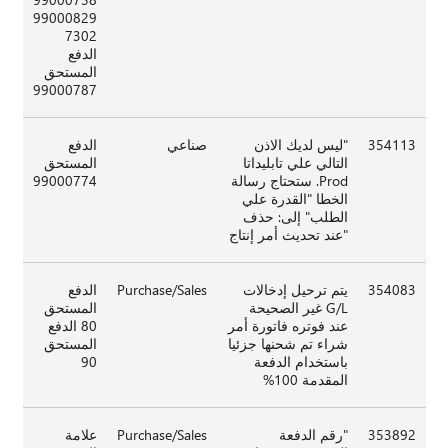
99000829
7302
الدفع
المستحق
99000787
354113
"ليس لديك الاذن
صناعي
الدفع
التالي علي تابليداتا
المستحق
Prod. ستحتاج رسالة
99000774
الخطا "القدرة علي
الطلب" إلى: حذف
"عند تحديث أمر إنتاج
354083
يتم ترحيل إدخالات
Purchase/Sales
الدفع
G/L غير الصحيحة
المستحق
عند فوتره فاتورة أمر
80 الدفع
شراء تم شحنها جزئيا
المستحق
باستخدام الدفعة
90
المقدمة 100%
353892
"رقم الدفعة
Purchase/Sales
علامة