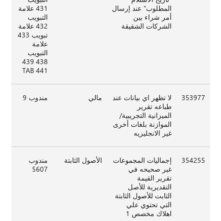
المطلوب" عند إرسال
431 علامة
أمر شراء بين
التبويب
الشركات الشقيقة
432 علامة
تبويب 433
علامة
التبويب
438 439
TAB 441
353977
لا تظهر اي بيانات عند
مالي
مندوب 9
طباعه تقرير
الميزانية التجريبية/
الموازنة بلغات أخرى
غير الانجليزيه
354255
إجماليات المجموعات
الأصول الثابتة
مندوب
غير صحيحه في
5607
تقرير القيمة
التقديرية للأصل
الثابت للأصول الثابتة
التي تحتوي علي
اهلاك مخصص 1