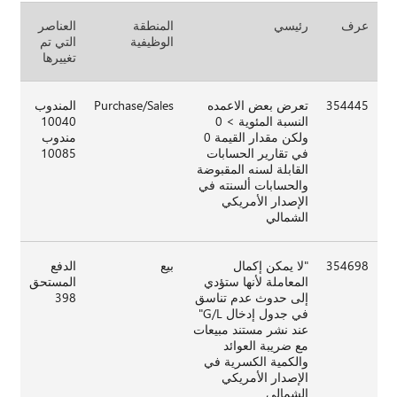
عرف
رئيسي
المنطقة
العناصر
الوظيفية
التي تم
تغييرها
354445
تعرض بعض الاعمده
Purchase/Sales
المندوب
النسبة المئوية > 0
10040
ولكن مقدار القيمة 0
مندوب
في تقارير الحسابات
10085
القابلة لسنه المقبوضة
والحسابات ألسنته في
الإصدار الأمريكي
الشمالي
354698
"لا يمكن إكمال
بيع
الدفع
المعاملة لأنها ستؤدي
المستحق
إلى حدوث عدم تناسق
398
في جدول إدخال G/L"
عند نشر مستند مبيعات
مع ضريبة العوائد
والكمية الكسرية في
الإصدار الأمريكي
الشمالي