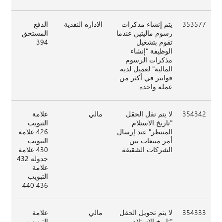
353577
يتم إنشاء مذكرات
الاداره النقدية
الدفع
رسوم ماليتين عندما
المستحق
تقوم بتشغيل
394
الوظيفة "إنشاء
مذكرات الرسوم
المالية" لعميل لديه
فواتير في أكثر من
عمله واحده
354342
لا يتم نقل الحقل
مالي
علامة
"تاريخ الاستلام
التبويب
المنتظر" عند إرسال
426 علامة
أمر مبيعات بين
التبويب
الشركات الشقيقة
430 علامة
جدوله 432
علامة
التبويب
436 440
354333
لا يتم تحويل الحقل
مالي
علامة
"تاريخ الاستلام
التبويب