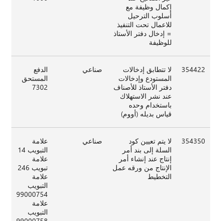
إكمال وظيفة مع
أسلوب الترحيل
للاعمال تحت التنفيذ
= إدخال دفتر الأستاذ
للوظيفة
354422
لا تتطابق إدخالات
صناعي
الدفع
المستودع وإدخالات
المستحق
دفتر الأستاذ للأصناف
7302
عند نشر الاستهلاك
باستخدام وحده
قياس بديله (أووم)
354350
لا يتم تعيين كود
صناعي
علامة
السلة إلى بند أمر
التبويب 14
إنتاج عند إنشاء أمر
علامة
الإنتاج من ورقه عمل
تبويب 246
التخطيط
علامة
التبويب
99000754
علامة
التبويب
99000758