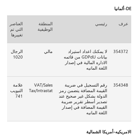
DE-ألمانيا
عرف
رئيسي
المنطقة
العناصر
الوظيفية
التي تم
تغييرها
354372
لا يمكنك اعداد استيراد
مالي
الرجال
بيانات GDPdU من قائمه
1020
الاداره المالية في إصدار
اللغة المانيه
354348
رقم التسجيل في ضريبة
VAT/Sales
علامة
القيمة المضافة يتضمن رمز
Tax/Intrastat
التبويب
الدولة بشكل غير صحيح عند
741
تصدير أسطر تقرير ضريبة
القيمة المضافة في إصدار
اللغة المانيه
الامريكيه-أمريكا الشمالية