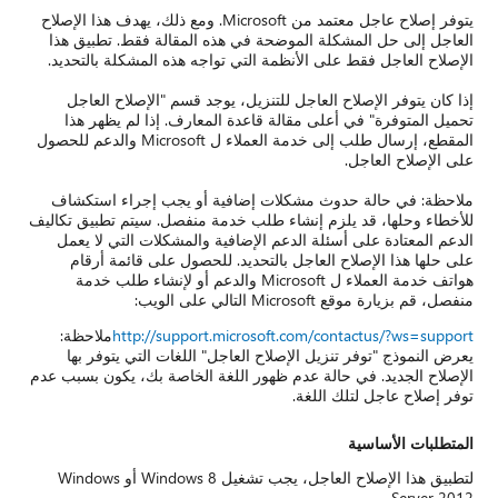
يتوفر إصلاح عاجل معتمد من Microsoft. ومع ذلك، يهدف هذا الإصلاح
العاجل إلى حل المشكلة الموضحة في هذه المقالة فقط. تطبيق هذا
الإصلاح العاجل فقط على الأنظمة التي تواجه هذه المشكلة بالتحديد.
إذا كان يتوفر الإصلاح العاجل للتنزيل، يوجد قسم "الإصلاح العاجل
تحميل المتوفرة" في أعلى مقالة قاعدة المعارف. إذا لم يظهر هذا
المقطع، إرسال طلب إلى خدمة العملاء ل Microsoft والدعم للحصول
على الإصلاح العاجل.
ملاحظة: في حالة حدوث مشكلات إضافية أو يجب إجراء استكشاف
للأخطاء وحلها، قد يلزم إنشاء طلب خدمة منفصل. سيتم تطبيق تكاليف
الدعم المعتادة على أسئلة الدعم الإضافية والمشكلات التي لا يعمل
على حلها هذا الإصلاح العاجل بالتحديد. للحصول على قائمة أرقام
هواتف خدمة العملاء ل Microsoft والدعم أو لإنشاء طلب خدمة
منفصل، قم بزيارة موقع Microsoft التالي على الويب:
http://support.microsoft.com/contactus/?ws=support
ملاحظة:
يعرض النموذج "توفر تنزيل الإصلاح العاجل" اللغات التي يتوفر بها
الإصلاح الجديد. في حالة عدم ظهور اللغة الخاصة بك، يكون بسبب عدم
توفر إصلاح عاجل لتلك اللغة.
المتطلبات الأساسية
لتطبيق هذا الإصلاح العاجل، يجب تشغيل Windows 8 أو Windows
Server 2012.