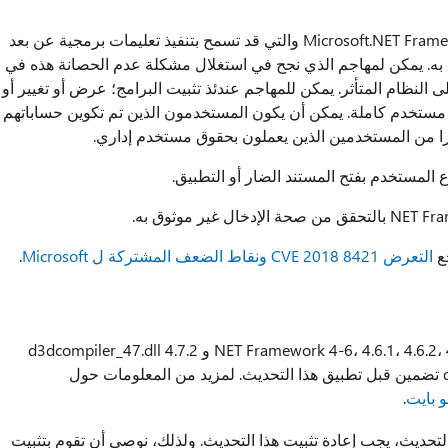
هذا التحديث الأمني على حل ثغرة أمنية في Microsoft.NET Framework والتي قد تسمح بتنفيذ تعليمات برمجية عن بعد
ال غير موثوق به. يمكن لمهاجم الذي نجح في استغلال مشكلة عدم الحصانة هذه في
NET Framework، السيطرة على النظام المتأثر. يمكن للمهاجم عندئذ تثبيت البرامج؛ عرض أو تغيير أو
 مستخدم كاملة. يمكن أن يكون المستخدمون الذين تم تكوين حساباتهم
را من المستخدمين الذين يعملون بحقوق مستخدم إداري.
ع المستخدم بفتح المستند الضار أو التطبيق.
جع
التعرض CVE 2018 8421 ونقاط الضعف المشتركة ل Microsoft
.
تتطلب كافة التحديثات لبرنامج.NET Framework 4-6، 4.6.1، 4.6.2، 4.7، 4.7.1 و 4.7.2 d3dcompiler_47.dll
مثبت. نوصي بتثبيت d3dcompiler_47.dll تضمين قبل تطبيق هذا التحديث. لمزيد من المعلومات حول
.
التحديث، يجب إعادة تثبيت هذا التحديث. ولذلك، نوصي أن تقوم بتثبيت