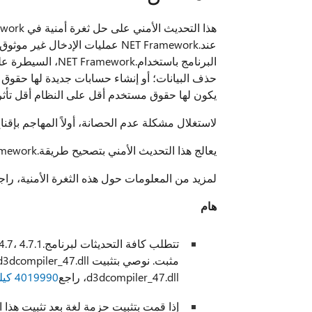
عند.NET Framework عمليات الإدخ
البرنامج باستخدام.
حذف البيانات؛ أو إنشاء حسابات جديدة لها حقوق
يكون لها حقوق مستخدم أقل على النظام أقل تأث
لاستغلال مشكلة عدم الحصانة، أولاً المهاجم بإقنا
يعالج هذا التحديث الأمني بتصحيح طريقة.NET Framework بالتحقق من صحة الإدخال غير موثوق به.
لمزيد من المعلومات حول هذه الثغرة الأمنية، را
هام
d3dcompiler_47.dll، راجع
4019990 كيلو بايت
إذا قمت بتثبيت حزمة لغة بعد تثبيت هذا 