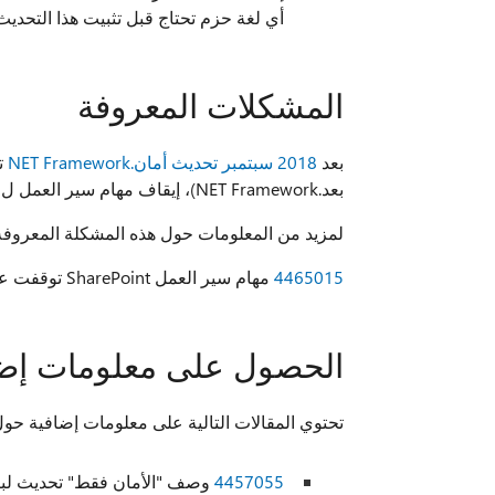
أي لغة حزم تحتاج قبل تثبيت هذا التحدي
المشكلات المعروفة
بعد
2018 سبتمبر تحديث أمان.NET Framework
ت
بعد.NET Framework)، إيقاف مهام سير العمل ل SharePoint خارج نطاق صندوق العمل.
لمزيد من المعلومات حول هذه المشكلة المعروفة، راجع ا
4465015
مهام سير العمل SharePoint توقفت عن العمل بعد تثبيت تحديثات أمان.NET ل CVE 2018 8421
الحصول على معلومات إضاف
تحتوي المقالات التالية على معلومات إضافية حول 
4457055