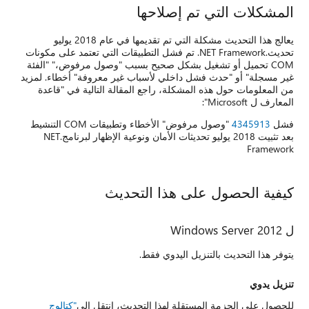
المشكلات التي تم إصلاحها
يعالج هذا التحديث مشكلة التي تم تقديمها في عام 2018 يوليو
تحديث.NET Framework. تم فشل التطبيقات التي تعتمد على مكونات
COM تحميل أو تشغيل بشكل صحيح بسبب "وصول مرفوض،" "الفئة
غير مسجلة" أو "حدث فشل داخلي لأسباب غير معروفة" أخطاء. لمزيد
من المعلومات حول هذه المشكلة، راجع المقالة التالية في "قاعدة
المعارف ل Microsoft":
فشل
4345913
"وصول مرفوض" الأخطاء وتطبيقات COM التنشيط
بعد تثبيت 2018 يوليو تحديثات الأمان ونوعية الإظهار لبرنامج.NET
Framework
كيفية الحصول على هذا التحديث
ل Windows Server 2012
يتوفر هذا التحديث بالتنزيل اليدوي فقط.
تنزيل يدوي
للحصول على الحزمة المستقلة لهذا التحديث، انتقل إلى
"كتالوج