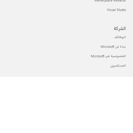
Marketplace Rewards
Visual Studio
الشركة
الوظائف
نبذة عن Microsoft
الخصوصية في Microsoft
المستثمرون
العربية (المملكة العربية السعودية)
خيارات خصوصيتك
خصوصية صحة المستهلك
الاتصال بشركة Microsoft
الخصوصية
بنود الاستخدام
العلامات التجارية
حول إعلاناتنا
© Microsoft 2026