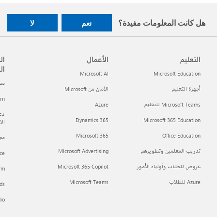
هل كانت المعلومات مفيدة؟
نعم
لا
التعليم
الأعمال
ال
ال
Microsoft AI
Microsoft Education
مطور t
أجهزة التعليم
الأمان من Microsoft
arn
Microsoft Teams للتعليم
Azure
دعم
Dynamics 365
Microsoft 365 Education
ال
Microsoft 365
Office Education
مجتمع h
تدريب المعلمين وتطويرهم
Microsoft Advertising
ce
عروض للطلاب وأولياء الأمور
Microsoft 365 Copilot
orm
Azure للطلاب
Microsoft Teams
ds
dio