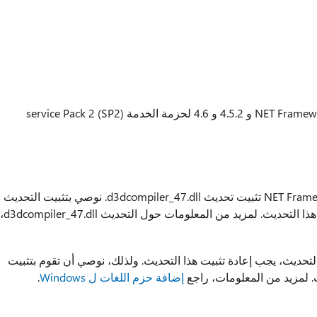
تسرد هذه المقالة "نوعية الإظهار" ل.NET Framework 2.0 SP2 و 4.5.2 و 4.6 لحزمة الخدمة service Pack 2 (SP2)
تتطلب كافة التحديثات لبرنامج.NET Framework 4.6 تثبيت تحديث d3dcompiler_47.dll. نوصي بتثبيت التحديث
d3dcompiler_47.dll تضمين قبل تطبيق هذا التحديث. لمزيد من المعلومات حول التحديث d3dcompiler_47.dll،
التحديث، يجب إعادة تثبيت هذا التحديث. ولذلك، نوصي أن تقوم بتثبيت
ث. لمزيد من المعلومات، راجع
إضافة حزم اللغات ل Windows
.