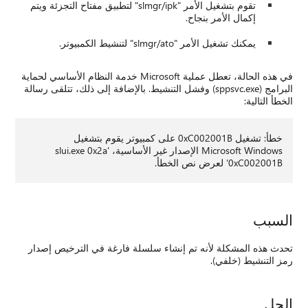
تقوم بتشغيل الأمر "slmgr/ipk" لتطبيق مفتاح التجزئة ويتم
إكمال الأمر بنجاح.
يمكنك تشغيل الأمر "slmgr/ato" لتنشيط الكمبيوتر.
في هذه الحالة، تعطل عملية Microsoft خدمة النظام الأساسي لحماية
البرامج (sppsvc.exe) وفشل التنشيط. بالإضافة إلى ذلك، تتلقى رسالة
الخطأ التالية:
خطأ: تشغيل 0xC002001B على كمبيوتر يقوم بتشغيل
Microsoft Windows الإصدار غير الأساسية، 'slui.exe 0x2a
0xC002001B' لعرض نص الخطأ.
السبب
تحدث هذه المشكلة لأنه تم إنشاء سلسلة فارغة في الترخيص إصدار
رمز التنشيط (خلفي).
الحل