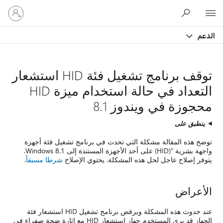
تسجيل
Microsoft
الدخول
إلى
الدعم
حسابك
توقف برنامج تشغيل فئة HID استشعار
التعداد في حالة استخدام ميزة HID
محجوزة في ويندوز 8.1
ينطبق على
توضح هذه المقالة مشكلة التي تحدث في برنامج تشغيل فئة أجهزة
واجهة بشرية "(HID) على أحد الأجهزة المستندة إلى Windows 8.1.
يتوفر إصلاح عاجل لحل هذه المشكلة. يحتوي الإصلاح
شرطا مسبقاً
.
الأعراض
عند حدوث هذه المشكلة ويرفض برنامج تشغيل HID استشعار فئة
الجهاز قد يرى المستخدم جهاز استشعار HID مع إثارة ضجة صفراء في