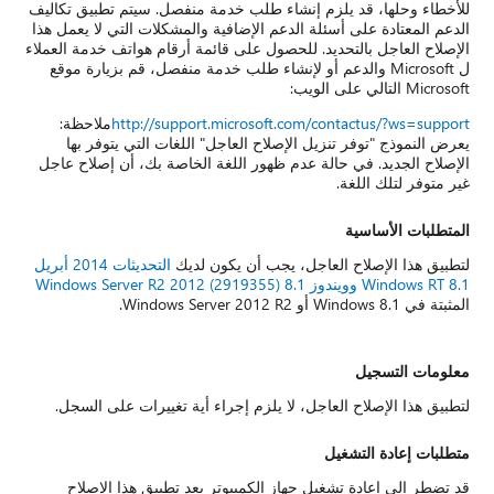
للأخطاء وحلها، قد يلزم إنشاء طلب خدمة منفصل. سيتم تطبيق تكاليف
الدعم المعتادة على أسئلة الدعم الإضافية والمشكلات التي لا يعمل هذا
الإصلاح العاجل بالتحديد. للحصول على قائمة أرقام هواتف خدمة العملاء
ل Microsoft والدعم أو لإنشاء طلب خدمة منفصل، قم بزيارة موقع
Microsoft التالي على الويب:
http://support.microsoft.com/contactus/?ws=support
ملاحظة:
يعرض النموذج "توفر تنزيل الإصلاح العاجل" اللغات التي يتوفر بها
الإصلاح الجديد. في حالة عدم ظهور اللغة الخاصة بك، أن إصلاح عاجل
غير متوفر لتلك اللغة.
المتطلبات الأساسية
لتطبيق هذا الإصلاح العاجل، يجب أن يكون لديك
التحديثات 2014 أبريل
Windows RT 8.1 وويندوز 8.1 Windows Server R2 2012 (2919355)
المثبتة في Windows 8.1 أو Windows Server 2012 R2.
معلومات التسجيل
لتطبيق هذا الإصلاح العاجل، لا يلزم إجراء أية تغييرات على السجل.
متطلبات إعادة التشغيل
قد تضطر إلى إعادة تشغيل جهاز الكمبيوتر بعد تطبيق هذا الإصلاح