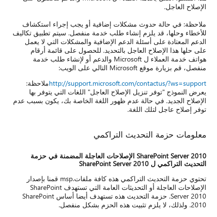
الإصلاح العاجل.
ملاحظة: في حالة حدوث مشكلات إضافية أو يجب إجراء استكشاف
للأخطاء وحلها، قد يلزم إنشاء طلب خدمة منفصل. سيتم تطبيق تكاليف
الدعم المعتادة على أسئلة الدعم الإضافية والمشكلات التي لا يعمل
على حلها هذا الإصلاح العاجل بالتحديد. للحصول على قائمة أرقام
هواتف خدمة العملاء ل Microsoft والدعم أو لإنشاء طلب خدمة
منفصل، قم بزيارة موقع Microsoft التالي على الويب:
http://support.microsoft.com/contactus/?ws=support
ملاحظة:
يعرض النموذج "توفر تنزيل الإصلاح العاجل" اللغات التي يتوفر بها
الإصلاح الجديد. في حالة عدم ظهور اللغة الخاصة بك، يكون بسبب عدم
توفر إصلاح عاجل لتلك اللغة.
معلومات حزمة التحديث التراكمي
SharePoint Server 2010 الإصلاحات العاجلة المضمنة في حزمة
التحديث التراكمي ل SharePoint Server 2010
تحتوي حزمة التحديث التراكمي هذه كافة ملفات.msp قمنا بإصدار
الإصلاحات العاجلة أو التحديثات العامة التي تستهدف SharePoint
Server 2010. حزمة التحديث هذه تستهدف أيضا أساس SharePoint
2010. ولذلك، لا يلزم تثبيت هذه الحزم بشكل منفصل.