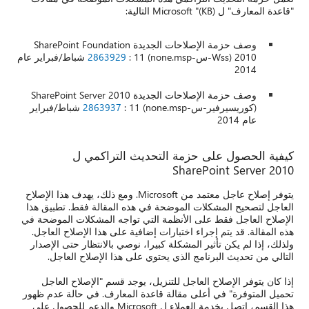
"قاعدة المعارف" ل Microsoft "(KB) التالية:
وصف حزمة الإصلاحات الجديدة SharePoint Foundation
2010 (Wss-س-none.msp)
2863929
: 11 شباط/فبراير عام
2014
وصف حزمة الإصلاحات الجديدة SharePoint Server 2010
(كوريسيرفير-س-none.msp)
2863937
: 11 شباط/فبراير
عام 2014
كيفية الحصول على حزمة التحديث التراكمي ل
SharePoint Server 2010
يتوفر إصلاح عاجل معتمد من Microsoft. ومع ذلك، يهدف هذا الإصلاح
العاجل لتصحيح المشكلات الموضحة في هذه المقالة فقط. تطبيق هذا
الإصلاح العاجل فقط على الأنظمة التي تواجه المشكلات الموضحة في
هذه المقالة. قد يتم إجراء اختبارات إضافية على هذا الإصلاح العاجل.
ولذلك، إذا لم يكن تأثير المشكلة كبيرا، نوصي بالانتظار حتى الإصدار
التالي من تحديث البرنامج الذي يحتوي على هذا الإصلاح العاجل.
إذا كان يتوفر الإصلاح العاجل للتنزيل، يوجد قسم "الإصلاح العاجل
تحميل المتوفرة" في أعلى مقالة قاعدة المعارف. في حالة عدم ظهور
هذا القسم، اتصل بخدمة العملاء ل Microsoft والدعم للحصول على