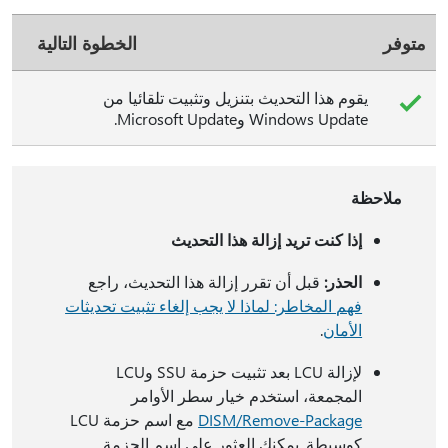
متوفر
الخطوة التالية
يقوم هذا التحديث بتنزيل وتثبيت تلقائيا من
Windows Update وMicrosoft Update.
ملاحظة
إذا كنت تريد إزالة هذا التحديث
الحذر:
قبل أن تقرر إزالة هذا التحديث، راجع
فهم المخاطر: لماذا لا يجب إلغاء تثبيت تحديثات
الأمان
.
لإزالة LCU بعد تثبيت حزمة SSU وLCU
المجمعة، استخدم خيار سطر الأوامر
DISM/Remove-Package
مع اسم حزمة LCU
كوسيطة. يمكنك العثور على اسم الحزمة