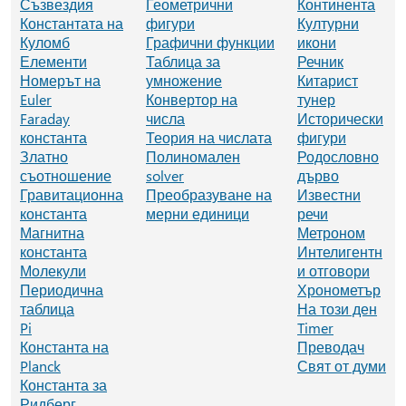
Съзвездия
Геометрични
Континента
Константата на
фигури
Културни
Куломб
Графични функции
икони
Елементи
Таблица за
Речник
Номерът на
умножение
Китарист
Euler
Конвертор на
тунер
Faraday
числа
Исторически
константа
Теория на числата
фигури
Златно
Полиномален
Родословно
съотношение
solver
дърво
Гравитационна
Преобразуване на
Известни
константа
мерни единици
речи
Магнитна
Метроном
константа
Интелигентн
Молекули
и отговори
Периодична
Хронометър
таблица
На този ден
Pi
Timer
Константа на
Преводач
Planck
Свят от думи
Константа за
Ридберг