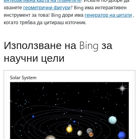
хванете
геометрични фигури
? Bing има интерактивен
инструмент за това! Bing дори има
генератор на цитати
,
когато трябва да цитираш източник.
Използване на Bing за
научни цели