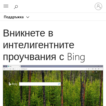
Влезте
Microsoft
във
вашия
Поддръжка
акаунт
Вникнете в
интелигентните
проучвания с Bing