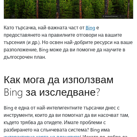
Като търсачка, най-важната част от
Bing
е
предоставянето на правилните отговори на вашите
търсения (и др.). Но освен най-добрите ресурси на ваше
разположение, Bing може да ви помогне да научите в
дългосрочен план.
Как мога да използвам
Bing за изследване?
Bing е една от най-интелигентните търсачки днес с
инструменти, които да ви помогнат да ви насочват там,
където трябва да отидете. Имате проблеми с
разбирането на слънчевата система? Bing има
интерактивна карта на планетите
! Искате по-добре да