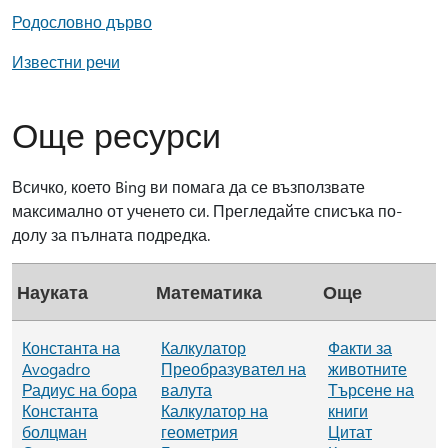
Родословно дърво
Известни речи
Още ресурси
Всичко, което Bing ви помага да се възползвате
максимално от ученето си. Прегледайте списъка по-
долу за пълната подредка.
Науката
Математика
Още
Константа на
Калкулатор
Факти за
Avogadro
Преобразувател на
животните
Радиус на бора
валута
Търсене на
Константа
Калкулатор на
книги
болцман
геометрия
Цитат