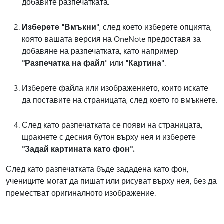
добавите разпечатката.
Изберете "Вмъкни
", след което изберете опцията,
която вашата версия на OneNote предоставя за
добавяне на разпечатката, като например
"Разпечатка на файл
" или
"Картина
".
Изберете файла или изображението, които искате
да поставите на страницата, след което го вмъкнете.
След като разпечатката се появи на страницата,
щракнете с десния бутон върху нея и изберете
"Задай картината като фон".
След като разпечатката бъде зададена като фон,
учениците могат да пишат или рисуват върху нея, без да
преместват оригиналното изображение.