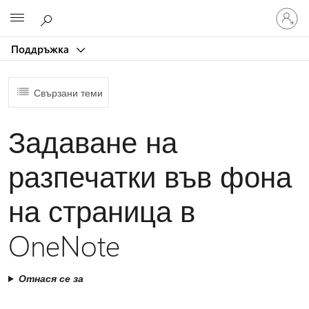
Влезте
Microsoft
във
вашия
Поддръжка
акаунт
Свързани теми
Задаване на
разпечатки във фона
на страница в
OneNote
Отнася се за