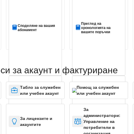
Преглед на
Споделяне на вашия
хронологията на
абонамент
вашите поръчки
си за акаунт и фактуриране
Табло за служебен
Помощ за служебен
или учебен акаунт
или учебен акаунт
За
администратори:
За лицензите и
Управление на
„Промяна на начина
Използване на
акаунтите
на плащане”
ваучер за подарък
потребители в
организация