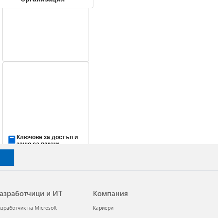
Ключове за достъп и
защо са важни
азработчици и ИТ
Компания
азработчик на Microsoft
Кариери