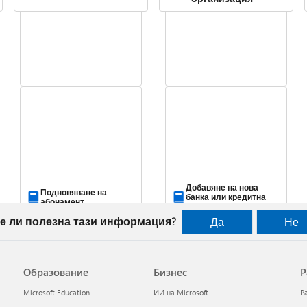
Добавяне на нова
Подновяване на
банка или кредитна
абонамент
карта
е ли полезна тази информация?
Да
Не
Образование
Бизнес
Р
Microsoft Education
ИИ на Microsoft
Р