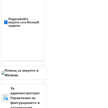
Поддържайте
акаунта си в Microsoft
защитен
Помощ за акаунти в
Windows
За
администратори:
Управление на
Влизане без парола
фактурирането в
организация