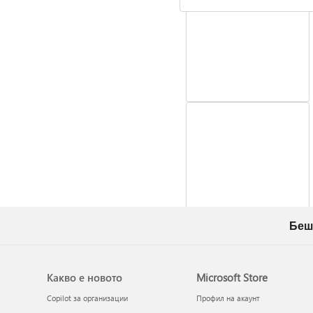
Помощ при грешка
400
Беш
Какво е новото
Microsoft Store
Copilot за организации
Профил на акаунт