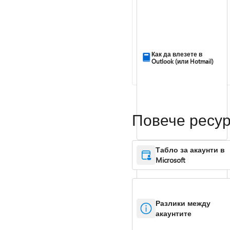
Как да влезете в
Outlook (или Hotmail)
Повече ресур
Табло за акаунти в
Microsoft
Разлики между
акаунтите
Помощ с кодовете за
потвърждение