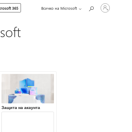
Влезте
rosoft 365
Всичко на Microsoft
във
вашия
акаунт
soft
Защита на акаунта