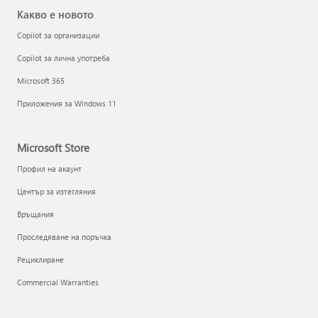
Какво е новото
Copilot за организации
Copilot за лична употреба
Microsoft 365
Приложения за Windows 11
Microsoft Store
Профил на акаунт
Център за изтегляния
Връщания
Проследяване на поръчка
Рециклиране
Commercial Warranties