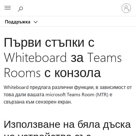
Влезте
Microsoft
във
вашия
Поддръжка
акаунт
Първи стъпки с
Whiteboard за Teams
Rooms с конзола
Whiteboard предлага различни функции, в зависимост от
това дали вашата microsoft Teams Room (MTR) е
свързана към сензорен екран.
Използване на бяла дъска