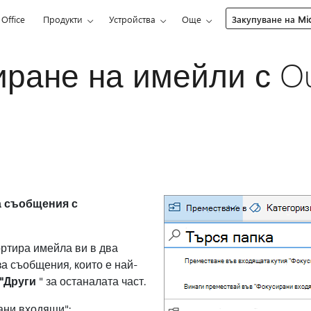
Office
Продукти
Устройства
Още
Закупуване на Mic
ране на имейли с Ou
а съобщения с
ртира имейла ви в два
за съобщения, които е най-
"Други
" за останалата част.
ани входящи":