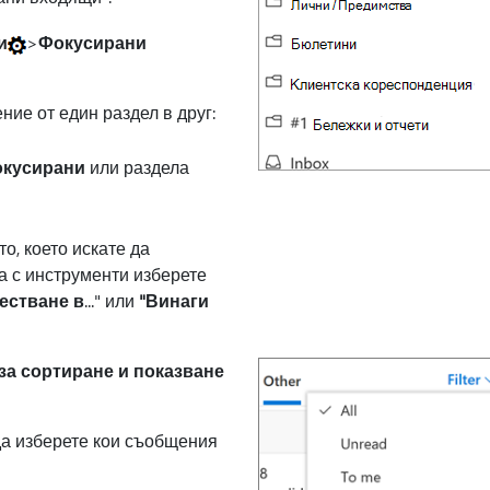
и
>
Фокусирани
ие от един раздел в друг:
кусирани
или раздела
о, което искате да
а с инструменти изберете
естване в
..." или
"Винаги
за сортиране и показване
да изберете кои съобщения