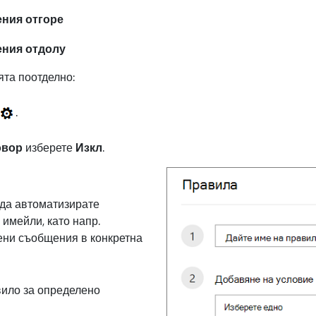
ния отгоре
ния отдолу
та поотделно:
и
.
овор
изберете
Изкл
.
 да автоматизирате
имейли, като напр.
ени съобщения в конкретна
вило за определено