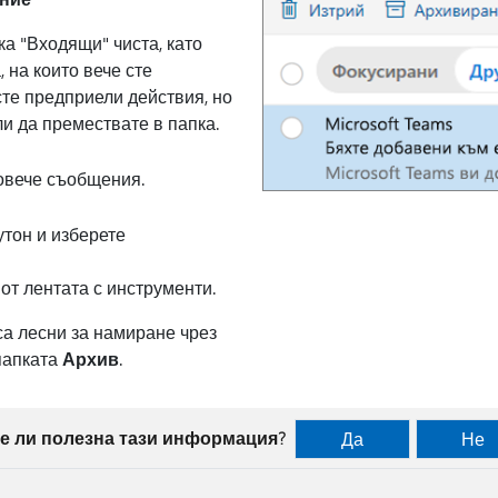
а "Входящи" чиста, като
 на които вече сте
сте предприели действия, но
ли да премествате в папка.
овече съобщения.
утон и изберете
от лентата с инструменти.
а лесни за намиране чрез
папката
Архив
.
е ли полезна тази информация?
Да
Не