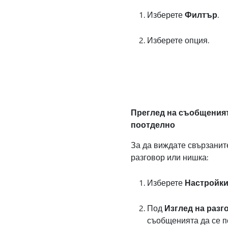
Изберете
Филтър
.
Изберете опция.
Преглед на съобщеният
поотделно
За да виждате свързанит
разговор или нишка:
Изберете
Настройк
Под
Изглед на разг
съобщенията да се по