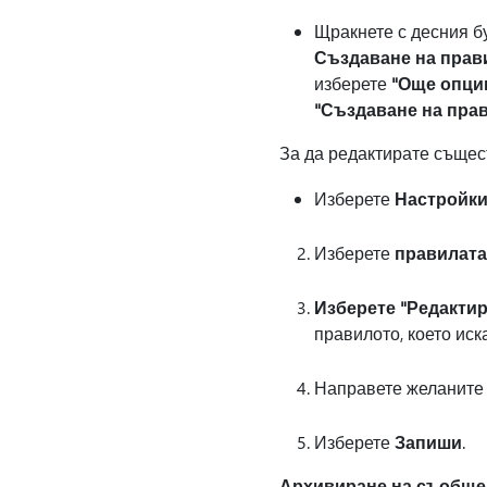
Щракнете с десния бу
Създаване на прави
изберете
"Още опци
"Създаване на прав
За да редактирате същес
Изберете
Настройк
Изберете
правилата
Изберете "Редактир
правилото, което иск
Направете желаните
Изберете
Запиши
.
Архивиране на съобще