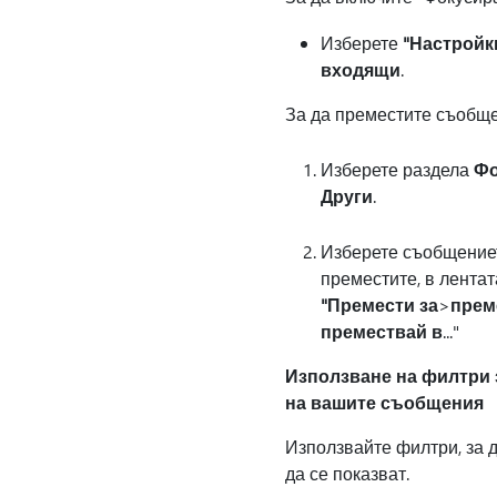
Изберете
"Настройк
входящи
.
За да преместите съобщен
Изберете раздела
Фо
Други
.
Изберете съобщениет
преместите, в лентат
"Премести за
>
прем
премествай в
..."
Използване на филтри 
на вашите съобщения
Използвайте филтри, за 
да се показват.