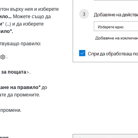
тон върху нея и изберете
ло...
. Можете също да
и
" (...) и да изберете
ило".
твуващо правило:
и
.
 за пощата
>.
ане на правило"
до
ате да промените.
 промени.
ние