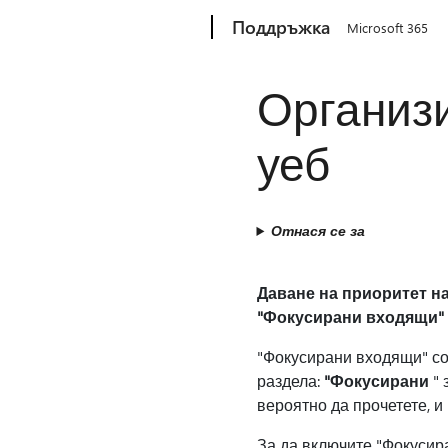
Microsoft
Поддръжка
Microsoft 365
Организи
уеб
Отнася се за
Даване на приоритет н
"Фокусирани входящи"
"Фокусирани входящи" со
раздела:
"Фокусирани
" 
вероятно да прочетете, и
За да включите "Фокусир