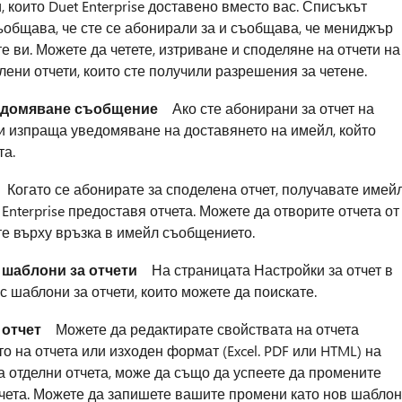
, които Duet Enterprise доставено вместо вас. Списъкът
съобщава, че сте се абонирали за и съобщава, че мениджър
 ви. Можете да четете, изтриване и споделяне на отчети на
лени отчети, които сте получили разрешения за четене.
ведомяване съобщение
Ако сте абонирани за отчет на
ви изпраща уведомяване на доставянето на имейл, който
та.
огато се абонирате за споделена отчет, получавате имей
 Enterprise предоставя отчета. Можете да отворите отчета от
те върху връзка в имейл съобщението.
а шаблони за отчети
На страницата Настройки за отчет в
с шаблони за отчети, които можете да поискате.
 отчет
Можете да редактирате свойствата на отчета
о на отчета или изходен формат (Excel. PDF или HTML) на
на отделни отчета, може да също да успеете да промените
тчета. Можете да запишете вашите промени като нов шаблон