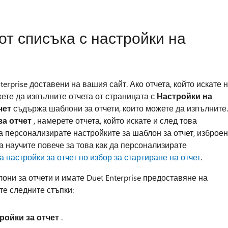
от списъка с настройки на
terprise доставени на вашия сайт. Ако отчета, който искате 
жете да изпълните отчета от страницата с
Настройки на
чет
съдържа шаблони за отчети, които можете да изпълните.
за отчет
, намерете отчета, който искате и след това
а персонализирате настройките за шаблон за отчет, изброе
да научите повече за това как да персонализирате
а настройки за отчет по избор за стартиране на отчет
.
они за отчети и имате Duet Enterprise предоставяне на
те следните стъпки:
ройки за отчет
.