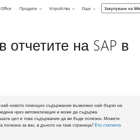
Office
Продукти
Устройства
Още
Закупуване на Mic
в отчетите на SAP в
м най-новото помощно съдържание възможно най-бързо на
еведена чрез автоматизация и може да съдържа
ашата цел е това съдържание да ви бъде полезно. Можете
 полезна за вас, в дъното на тази страница?
Ето статията