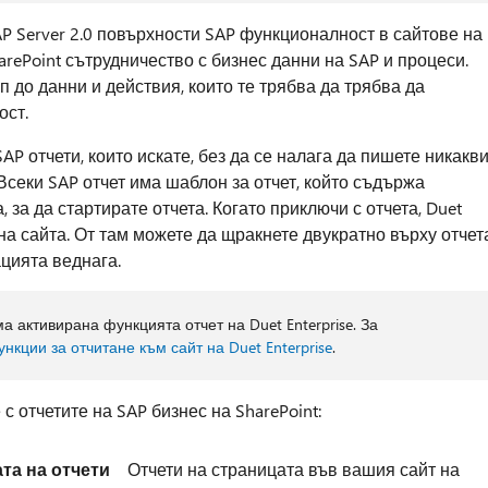
 SAP Server 2.0 повърхности SAP функционалност в сайтове на
SharePoint сътрудничество с бизнес данни на SAP и процеси.
 до данни и действия, които те трябва да трябва да
ост.
SAP отчети, които искате, без да се налага да пишете никакв
 Всеки SAP отчет има шаблон за отчет, който съдържа
 за да стартирате отчета. Когато приключи с отчета, Duet
 на сайта. От там можете да щракнете двукратно върху отчет
цията веднага.
ма активирана функцията отчет на Duet Enterprise. За
нкции за отчитане към сайт на Duet Enterprise
.
с отчетите на SAP бизнес на SharePoint:
та на отчети
Отчети на страницата във вашия сайт на