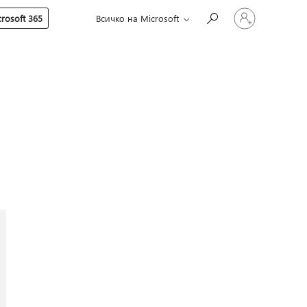
Влезте
rosoft 365
Всичко на Microsoft
във
вашия
акаунт