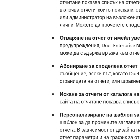
отчитане показва списък на отчети
включва отчети, които поискали, 
или администратор на възложените
лични. Можете да прочетете споде
Отваряне на отчет от имейл у
предупреждения, Duet Enterprise 
може да съдържа връзка към отче
Абониране за споделена отчет
К
съобщение, всеки път, когато Duet
страницата на отчети, или щракне
Искане за отчети от каталога н
сайта на отчитане показва списък 
Персонализиране на шаблон за
шаблон за да промените заглавиет
отчета. В зависимост от дизайна 
отчет параметри и на график за о