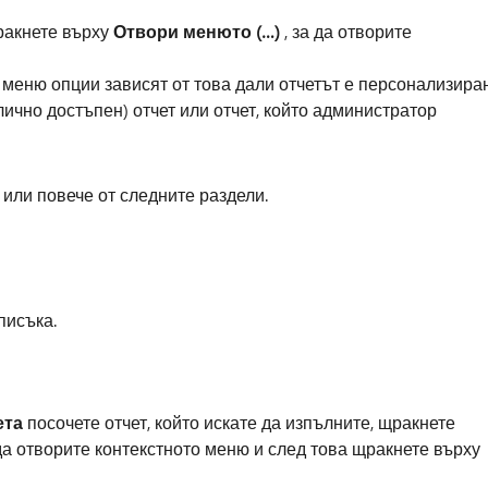
ракнете върху
Отвори менюто (…)
, за да отворите
о меню опции зависят от това дали отчетът е персонализира
лично достъпен) отчет или отчет, който администратор
 или повече от следните раздели.
писъка.
ета
посочете отчет, който искате да изпълните, щракнете
 да отворите контекстното меню и след това щракнете върху