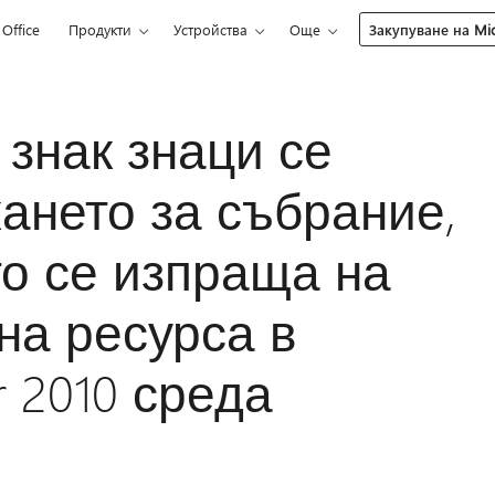
Office
Продукти
Устройства
Още
Закупуване на Mic
знак знаци се
кането за събрание,
то се изпраща на
на ресурса в
r 2010 среда