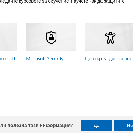
ледайте курсовете за обучение, научете как да защитите
crosoft
Microsoft Security
Център за достъпнос
ли полезна тази информация?
Да
Не