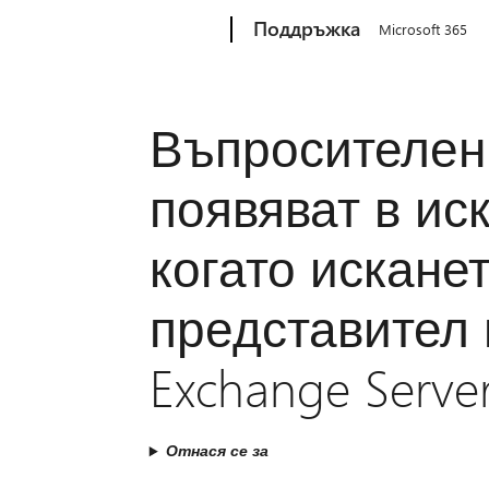
Microsoft
Поддръжка
Microsoft 365
Въпросителен 
появяват в ис
когато искане
представител 
Exchange Serve
Отнася се за