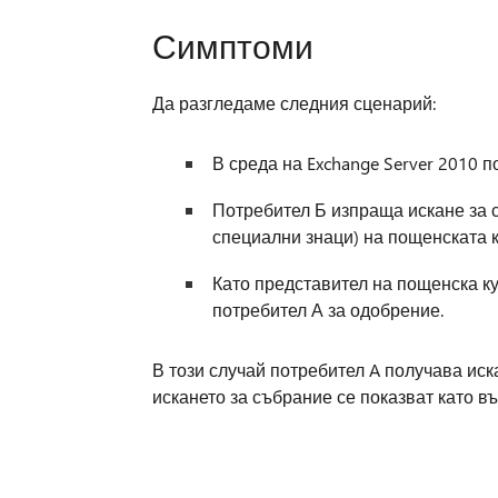
Симптоми
Да разгледаме следния сценарий:
В среда на Exchange Server 2010 п
Потребител Б изпраща искане за 
специални знаци) на пощенската к
Като представител на пощенска ку
потребител А за одобрение.
В този случай потребител A получава иск
искането за събрание се показват като въ