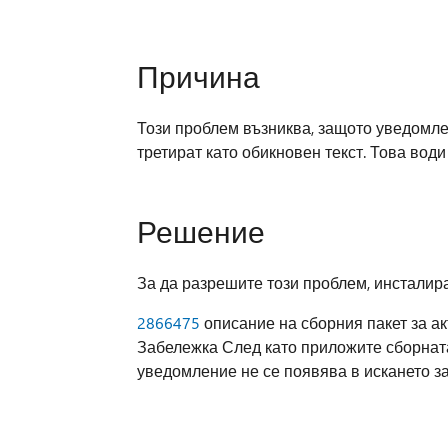
Причина
Този проблем възниква, защото уведомл
третират като обикновен текст. Това води
Решение
За да разрешите този проблем, инсталир
2866475
описание на сборния пакет за акт
Забележка След като приложите сборната 
уведомление не се появява в искането з