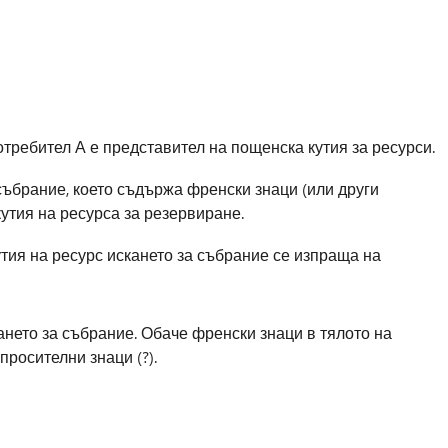
отребител А е представител на пощенска кутия за ресурси.
събрание, което съдържа френски знаци (или други
утия на ресурса за резервиране.
тия на ресурс искането за събрание се изпраща на
ането за събрание. Обаче френски знаци в тялото на
просителни знаци (?).