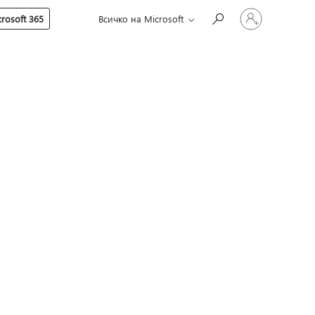
Влезте
rosoft 365
Всичко на Microsoft
във
вашия
акаунт