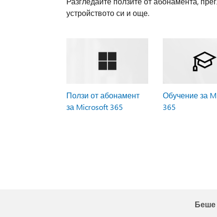
Разгледайте ползите от абонамента, прег
устройството си и още.
Ползи от абонамент
Обучение за Mi
за Microsoft 365
365
Беше 